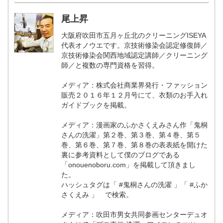
尾上昇
大阪府吹田市五月ヶ丘北のクリーニングISEYA
代表オノウエです。京技術修染会認定修復師／
京技術修染会関西地域認定講師／クリーニング
師／と複数の専門資格を習得。
メディア：株式会社商業界発行・ファッション
販売２０１６年１２月号にて、衣類のお手入れ
ガイドブックを掲載。
メディア：漫画家のふかさくえみさん作「鬼桐
さんの洗濯」第２巻、第３巻、第４巻、第５
巻、第６巻、第７巻、第８巻の表表紙を開けた
裏に参考資料として僕のブログである
「onouenoboru.com」を掲載して頂きまし
た。
ハッシュタグは「 #鬼桐さんの洗濯 」「 #ふか
さくえみ 」 で検索。
メディア：吹田市男女共同参画センターデュオ