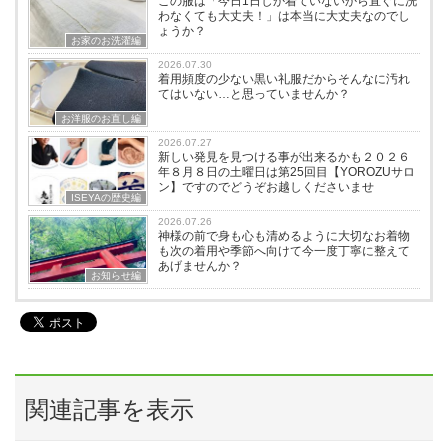
この服は「今日1日しか着ていないから直ぐに洗
わなくても大丈夫！」は本当に大丈夫なのでし
ょうか？
お家のお洗濯編
2026.07.30
着用頻度の少ない黒い礼服だからそんなに汚れ
てはいない…と思っていませんか？
お洋服のお直し編
2026.07.27
新しい発見を見つける事が出来るかも２０２６
年８月８日の土曜日は第25回目【YOROZUサロ
ン】ですのでどうぞお越しくださいませ
ISEYAの歴史編
2026.07.26
神様の前で身も心も清めるように大切なお着物
も次の着用や季節へ向けて今一度丁寧に整えて
あげませんか？
お知らせ編
関連記事を表示