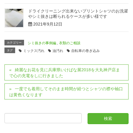
ドライクリーニング出来ないプリントシャツのお洗濯
やシミ抜きは断られるケースが多い様です
2021年9月12日
カテゴリー
シミ抜きの事例編
,
衣類のご相談
タグ
ミックス汚れ
油汚れ
自転車の巻き込み
綺麗なお花を見に兵庫県いけばな展2018を大丸神戸店ま
で心の充電をしに行きました
一度でも着用してそのまま時間が経つとシャツの襟や袖口
は黄色くなります