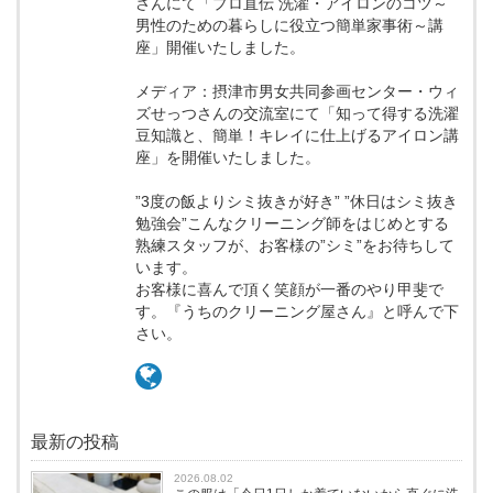
さんにて「プロ直伝 洗濯・アイロンのコツ～
男性のための暮らしに役立つ簡単家事術～講
座」開催いたしました。
メディア：摂津市男女共同参画センター・ウィ
ズせっつさんの交流室にて「知って得する洗濯
豆知識と、簡単！キレイに仕上げるアイロン講
座」を開催いたしました。
”3度の飯よりシミ抜きが好き” ”休日はシミ抜き
勉強会”こんなクリーニング師をはじめとする
熟練スタッフが、お客様の”シミ”をお待ちして
います。
お客様に喜んで頂く笑顔が一番のやり甲斐で
す。『うちのクリーニング屋さん』と呼んで下
さい。
最新の投稿
2026.08.02