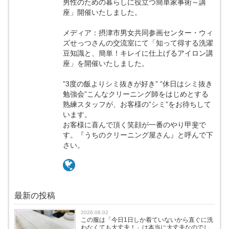
男性のための暮らしに役立つ簡単家事術～講
座」開催いたしました。
メディア：摂津市男女共同参画センター・ウィ
ズせっつさんの交流室にて「知って得する洗濯
豆知識と、簡単！キレイに仕上げるアイロン講
座」を開催いたしました。
”3度の飯よりシミ抜きが好き” ”休日はシミ抜き
勉強会”こんなクリーニング師をはじめとする
熟練スタッフが、お客様の”シミ”をお待ちして
います。
お客様に喜んで頂く笑顔が一番のやり甲斐で
す。『うちのクリーニング屋さん』と呼んで下
さい。
最新の投稿
2026.08.02
この服は「今日1日しか着ていないから直ぐに洗
わなくても大丈夫！」は本当に大丈夫なのでし