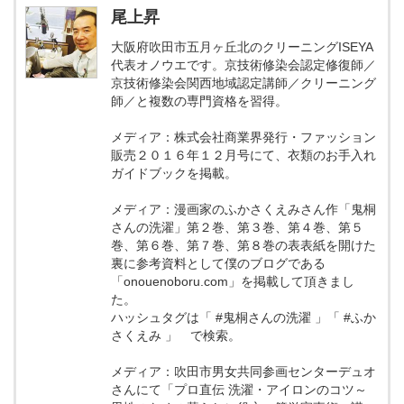
尾上昇
大阪府吹田市五月ヶ丘北のクリーニングISEYA
代表オノウエです。京技術修染会認定修復師／
京技術修染会関西地域認定講師／クリーニング
師／と複数の専門資格を習得。
メディア：株式会社商業界発行・ファッション
販売２０１６年１２月号にて、衣類のお手入れ
ガイドブックを掲載。
メディア：漫画家のふかさくえみさん作「鬼桐
さんの洗濯」第２巻、第３巻、第４巻、第５
巻、第６巻、第７巻、第８巻の表表紙を開けた
裏に参考資料として僕のブログである
「onouenoboru.com」を掲載して頂きまし
た。
ハッシュタグは「 #鬼桐さんの洗濯 」「 #ふか
さくえみ 」 で検索。
メディア：吹田市男女共同参画センターデュオ
さんにて「プロ直伝 洗濯・アイロンのコツ～