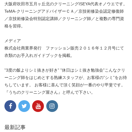
大阪府吹田市五月ヶ丘北のクリーニングISEYA代表オノウエです。
TeMA-クリーニングアドバイザーＣＡ／京技術修染会認定修復師
／京技術修染会特別認定講師／クリーニング師／と複数の専門資
格を習得。
メディア
株式会社商業界発行 ファッション販売２０１６年１２月号にて
衣類のお手入れガイドブックを掲載。
”3度の飯よりシミ抜きが好き” ”休日はシミ抜き勉強会”こんなクリ
ーニング師をはじめとする熟練スタッフが、お客様の”シミ”をお待
ちしています。 お客様に喜んで頂く笑顔が一番のやり甲斐です。
『うちのクリーニング屋さん』と呼んで下さい。
最新記事