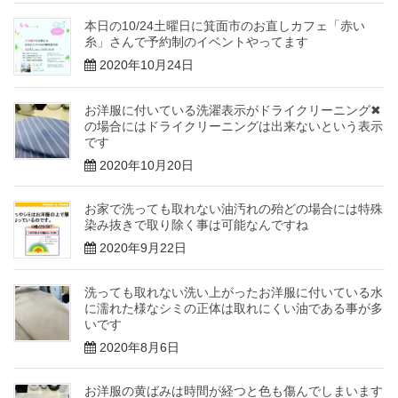
本日の10/24土曜日に箕面市のお直しカフェ「赤い
糸」さんで予約制のイベントやってます
2020年10月24日
お洋服に付いている洗濯表示がドライクリーニング✖
の場合にはドライクリーニングは出来ないという表示
です
2020年10月20日
お家で洗っても取れない油汚れの殆どの場合には特殊
染み抜きで取り除く事は可能なんですね
2020年9月22日
洗っても取れない洗い上がったお洋服に付いている水
に濡れた様なシミの正体は取れにくい油である事が多
いです
2020年8月6日
お洋服の黄ばみは時間が経つと色も傷んでしまいます