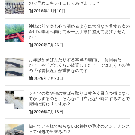
ので早めにキレイにしてあげましょう
2018年11月10日
神様の前で身も心も清めるように大切なお着物も次の
着用や季節へ向けて今一度丁寧に整えてあげません
か？
2026年7月26日
お洋服が黄ばんたりする本当の理由は「何回着た
か？」や「どれくらい放置してた？」では無くその時
の『保管状況』が重要なのです
2026年7月23日
シャツの襟や袖の黄ばみ取りは黄色く目立つ様になっ
てからするのと、そんなに目立たない時にするのとで
費用は変わりますか？
2026年7月18日
知っている様で知らないお着物や毛皮のメンテナンス
って何処で出来るの？