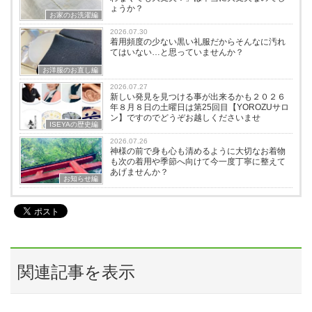
ょうか？
お家のお洗濯編
2026.07.30
着用頻度の少ない黒い礼服だからそんなに汚れ
てはいない…と思っていませんか？
お洋服のお直し編
2026.07.27
新しい発見を見つける事が出来るかも２０２６
年８月８日の土曜日は第25回目【YOROZUサロ
ン】ですのでどうぞお越しくださいませ
ISEYAの歴史編
2026.07.26
神様の前で身も心も清めるように大切なお着物
も次の着用や季節へ向けて今一度丁寧に整えて
あげませんか？
お知らせ編
関連記事を表示