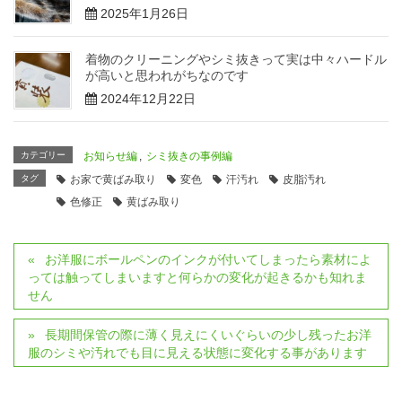
2025年1月26日
着物のクリーニングやシミ抜きって実は中々ハードル
が高いと思われがちなのです
2024年12月22日
カテゴリー
お知らせ編
,
シミ抜きの事例編
タグ
お家で黄ばみ取り
変色
汗汚れ
皮脂汚れ
色修正
黄ばみ取り
お洋服にボールペンのインクが付いてしまったら素材によ
っては触ってしまいますと何らかの変化が起きるかも知れま
せん
長期間保管の際に薄く見えにくいぐらいの少し残ったお洋
服のシミや汚れでも目に見える状態に変化する事があります