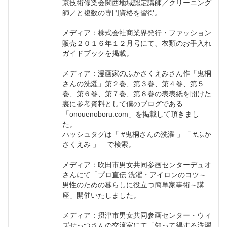
京技術修染会関西地域認定講師／クリーニング
師／と複数の専門資格を習得。
メディア：株式会社商業界発行・ファッション
販売２０１６年１２月号にて、衣類のお手入れ
ガイドブックを掲載。
メディア：漫画家のふかさくえみさん作「鬼桐
さんの洗濯」第２巻、第３巻、第４巻、第５
巻、第６巻、第７巻、第８巻の表表紙を開けた
裏に参考資料として僕のブログである
「onouenoboru.com」を掲載して頂きまし
た。
ハッシュタグは「 #鬼桐さんの洗濯 」「 #ふか
さくえみ 」 で検索。
メディア：吹田市男女共同参画センターデュオ
さんにて「プロ直伝 洗濯・アイロンのコツ～
男性のための暮らしに役立つ簡単家事術～講
座」開催いたしました。
メディア：摂津市男女共同参画センター・ウィ
ズせっつさんの交流室にて「知って得する洗濯