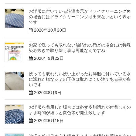
お洋服に付いている洗濯表示がドライクリーニング✖
の場合にはドライクリーニングは出来ないという表示
です
2020年10月20日
お家で洗っても取れない油汚れの殆どの場合には特殊
染み抜きで取り除く事は可能なんですね
2020年9月22日
洗っても取れない洗い上がったお洋服に付いている水
に濡れた様なシミの正体は取れにくい油である事が多
いです
2020年8月6日
お洋服を着用した場合には必ず皮脂汚れが付着しその
まま時間が経つと変色等が発生致します
2020年6月15日