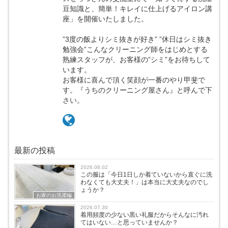
豆知識と、簡単！キレイに仕上げるアイロン講
座」を開催いたしました。
”3度の飯よりシミ抜きが好き” ”休日はシミ抜き
勉強会”こんなクリーニング師をはじめとする
熟練スタッフが、お客様の”シミ”をお待ちして
います。
お客様に喜んで頂く笑顔が一番のやり甲斐で
す。『うちのクリーニング屋さん』と呼んで下
さい。
最新の投稿
2026.08.02
この服は「今日1日しか着ていないから直ぐに洗
わなくても大丈夫！」は本当に大丈夫なのでし
ょうか？
お家のお洗濯編
2026.07.30
着用頻度の少ない黒い礼服だからそんなに汚れ
てはいない…と思っていませんか？