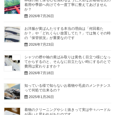
神様の前で身も心も清めるように大切なお着物も次の
着用や季節へ向けて今一度丁寧に整えてあげません
か？
2026年7月26日
お洋服が黄ばんたりする本当の理由は「何回着た
か？」や「どれくらい放置してた？」では無くその時
の『保管状況』が重要なのです
2026年7月23日
シャツの襟や袖の黄ばみ取りは黄色く目立つ様になっ
てからするのと、そんなに目立たない時にするのとで
費用は変わりますか？
2026年7月18日
知っている様で知らないお着物や毛皮のメンテナンス
って何処で出来るの？
2025年1月26日
着物のクリーニングやシミ抜きって実は中々ハードル
が高いと思われがちなのです