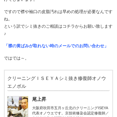
ですので襟や袖口の皮脂汚れは早めの処理が必要なんです
ね。
という訳でシミ抜きのご相談はコチラからお願い致します
♪
「襟の黄ばみが取れない時のメールでのお問い合わせ」
ではでは～。
クリーニングＩＳＥＹＡシミ抜き修復師オノウ
エノボル
尾上昇
大阪府吹田市五月ヶ丘北のクリーニングISEYA
代表オノウエです。京技術修染会認定修復師／