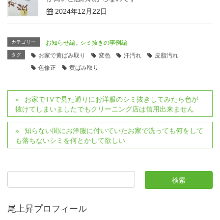
2024年12月22日
カテゴリー
お知らせ編
,
シミ抜きの事例編
タグ
お家で黄ばみ取り
変色
汗汚れ
皮脂汚れ
色修正
黄ばみ取り
お家でTVで見た通りにお洋服のシミ抜きしてみたら色が
抜けてしまいましたでもクリーニング店は信用出来ません
知らない間にお洋服に付いていたお家で洗っても何をして
も落ちないシミを何とかして欲しい
尾上昇プロフィール