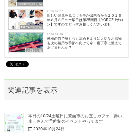
お洋服のお直し編
2026.07.27
新しい発見を見つける事が出来るかも２０２６
年８月８日の土曜日は第25回目【YOROZUサロ
ン】ですのでどうぞお越しくださいませ
ISEYAの歴史編
2026.07.26
神様の前で身も心も清めるように大切なお着物
も次の着用や季節へ向けて今一度丁寧に整えて
あげませんか？
お知らせ編
関連記事を表示
本日の10/24土曜日に箕面市のお直しカフェ「赤い
糸」さんで予約制のイベントやってます
2020年10月24日