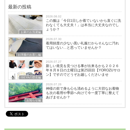
最新の投稿
2026.08.02
この服は「今日1日しか着ていないから直ぐに洗
わなくても大丈夫！」は本当に大丈夫なのでし
ょうか？
お家のお洗濯編
2026.07.30
着用頻度の少ない黒い礼服だからそんなに汚れ
てはいない…と思っていませんか？
お洋服のお直し編
2026.07.27
新しい発見を見つける事が出来るかも２０２６
年８月８日の土曜日は第25回目【YOROZUサロ
ン】ですのでどうぞお越しくださいませ
ISEYAの歴史編
2026.07.26
神様の前で身も心も清めるように大切なお着物
も次の着用や季節へ向けて今一度丁寧に整えて
あげませんか？
お知らせ編