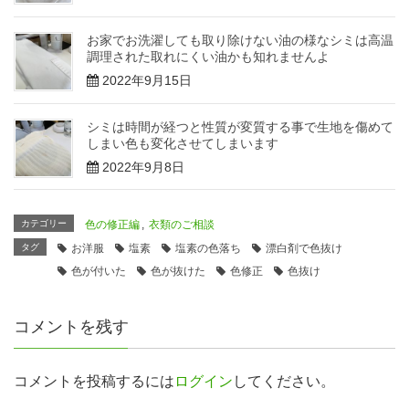
お家でお洗濯しても取り除けない油の様なシミは高温
調理された取れにくい油かも知れませんよ
2022年9月15日
シミは時間が経つと性質が変質する事で生地を傷めて
しまい色も変化させてしまいます
2022年9月8日
カテゴリー
色の修正編
,
衣類のご相談
タグ
お洋服
塩素
塩素の色落ち
漂白剤で色抜け
色が付いた
色が抜けた
色修正
色抜け
コメントを残す
コメントを投稿するには
ログイン
してください。