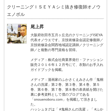
クリーニングＩＳＥＹＡシミ抜き修復師オノウ
エノボル
尾上昇
大阪府吹田市五月ヶ丘北のクリーニングISEYA
代表オノウエです。京技術修染会認定修復師／
京技術修染会関西地域認定講師／クリーニング
師／と複数の専門資格を習得。
メディア：株式会社商業界発行・ファッション
販売２０１６年１２月号にて、衣類のお手入れ
ガイドブックを掲載。
メディア：漫画家のふかさくえみさん作「鬼桐
さんの洗濯」第２巻、第３巻、第４巻、第５
巻、第６巻、第７巻、第８巻の表表紙を開けた
裏に参考資料として僕のブログである
「onouenoboru.com」を掲載して頂きまし
た。
ハッシュタグは「 #鬼桐さんの洗濯 」「 #ふか