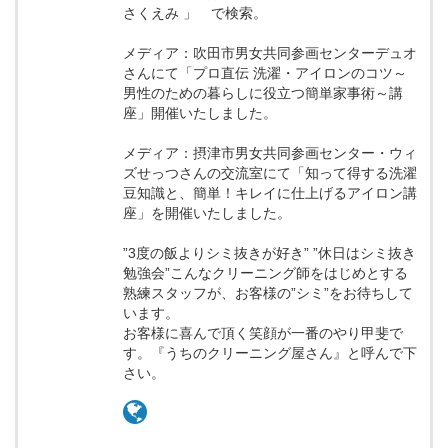
さくえみ 」 で検索。
メディア：吹田市男女共同参画センターデュオ
さんにて「プロ直伝 洗濯・アイロンのコツ～
男性のための暮らしに役立つ簡単家事術～講
座」開催いたしました。
メディア：摂津市男女共同参画センター・ウィ
ズせっつさんの交流室にて「知って得する洗濯
豆知識と、簡単！キレイに仕上げるアイロン講
座」を開催いたしました。
”3度の飯よりシミ抜きが好き” ”休日はシミ抜き
勉強会”こんなクリーニング師をはじめとする
熟練スタッフが、お客様の”シミ”をお待ちして
います。
お客様に喜んで頂く笑顔が一番のやり甲斐で
す。『うちのクリーニング屋さん』と呼んで下
さい。