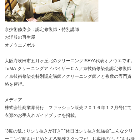
京技術修染会：認定修復師・特別講師
お洋服の再生屋
オノウエノボル
大阪府吹田市五月ヶ丘北のクリーニングISEYA代表オノウエです。
TeMA-クリーニングアドバイザーＣＡ／京技術修染会認定修復師
／京技術修染会特別認定講師／クリーニング師／と複数の専門資
格を習得。
メディア
株式会社商業界発行 ファッション販売２０１６年１２月号にて
衣類のお手入れガイドブックを掲載。
”3度の飯よりシミ抜きが好き” ”休日はシミ抜き勉強会”こんなクリ
ーニング師をはじめとする熟練スタッフが、お客様の”シミ”をお待