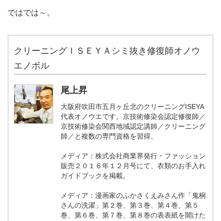
ではでは～。
クリーニングＩＳＥＹＡシミ抜き修復師オノウ
エノボル
尾上昇
大阪府吹田市五月ヶ丘北のクリーニングISEYA
代表オノウエです。京技術修染会認定修復師／
京技術修染会関西地域認定講師／クリーニング
師／と複数の専門資格を習得。
メディア：株式会社商業界発行・ファッション
販売２０１６年１２月号にて、衣類のお手入れ
ガイドブックを掲載。
メディア：漫画家のふかさくえみさん作「鬼桐
さんの洗濯」第２巻、第３巻、第４巻、第５
巻、第６巻、第７巻、第８巻の表表紙を開けた