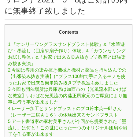
に無事終了致しました
Contents
1
「オンリーワングラスサンドブラスト体験」&「水筆遊
び・墨流し（団扇や扇子作り）体験」&「カウンセリング
お試し整体」&「お家で出来る染み抜きプチ教室と出張染
み抜き実演」
2
今回は専用の染み抜き機械と機材と薬品を持ち込んでの
【出張染み抜き実演】にプラス100均で手に入るモノを使
ったお家で出来る簡単染み抜きプチ教室も致しました
3
今回も開催場所は兵庫県は加西市の【光風流本部いけば
な教室】いけばな光風流の内藤正風家元のご厚意により無
事に行う事が出来ました
4
レーザー加工とサンドブラストのプロ鈴木英一郎さん
（レーザー工房Ａ１６）の体験出来るサンドブラスト
5
アート書道家の家村美甲さんが今回から提案された「墨
流し」は何と！この世にたった一つのオリジナル団扇や扇
子を作る事が出来ます