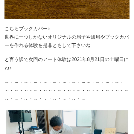
こちらブックカバー♪
世界に一つしかないオリジナルの扇子や団扇やブックカバ
ーを作れる体験を是非ともして下さいね！
と言う訳で次回のアート体験は2021年8月21日の土曜日に
ね♪
～・～・～・～・～・～・～・～・～～・～・～・～・
～・～・～・～・～～・～・～・～・～・～・～・～・～
～・～・～・～・～・～・～・～・～