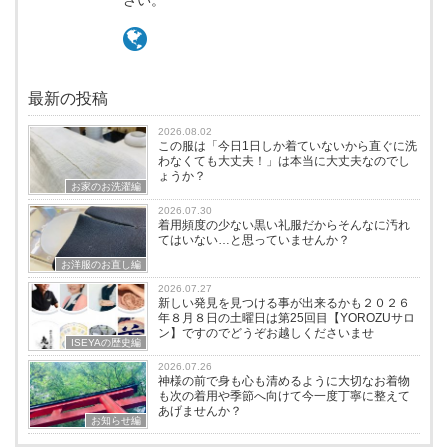
さい。
最新の投稿
2026.08.02
この服は「今日1日しか着ていないから直ぐに洗
わなくても大丈夫！」は本当に大丈夫なのでし
ょうか？
お家のお洗濯編
2026.07.30
着用頻度の少ない黒い礼服だからそんなに汚れ
てはいない…と思っていませんか？
お洋服のお直し編
2026.07.27
新しい発見を見つける事が出来るかも２０２６
年８月８日の土曜日は第25回目【YOROZUサロ
ン】ですのでどうぞお越しくださいませ
ISEYAの歴史編
2026.07.26
神様の前で身も心も清めるように大切なお着物
も次の着用や季節へ向けて今一度丁寧に整えて
あげませんか？
お知らせ編