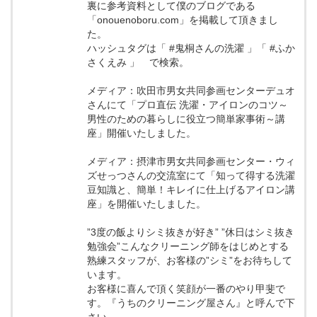
裏に参考資料として僕のブログである
「onouenoboru.com」を掲載して頂きまし
た。
ハッシュタグは「 #鬼桐さんの洗濯 」「 #ふか
さくえみ 」 で検索。
メディア：吹田市男女共同参画センターデュオ
さんにて「プロ直伝 洗濯・アイロンのコツ～
男性のための暮らしに役立つ簡単家事術～講
座」開催いたしました。
メディア：摂津市男女共同参画センター・ウィ
ズせっつさんの交流室にて「知って得する洗濯
豆知識と、簡単！キレイに仕上げるアイロン講
座」を開催いたしました。
”3度の飯よりシミ抜きが好き” ”休日はシミ抜き
勉強会”こんなクリーニング師をはじめとする
熟練スタッフが、お客様の”シミ”をお待ちして
います。
お客様に喜んで頂く笑顔が一番のやり甲斐で
す。『うちのクリーニング屋さん』と呼んで下