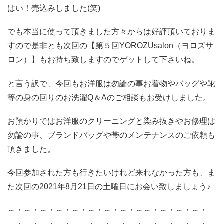
はい！売込みしました(笑)
でも本当に使って頂きました方々からは好評頂いておりま
すので是非とも次回の【第５回YOROZUsalon（ヨロズサ
ロン）】もお持ち致しますのでゲットして下さいね。
と言う訳で、今回もお洋服は勿論の事お着物やバッグや靴
等の身の回りのお洗濯Q＆Aのご相談もお受けしました。
お預かりではお洋服のクリーニングと染み抜きやお修理は
勿論の事、ブランドバッグや帯のメンテナンスのご依頼も
頂きました。
今回参加された方も行きたいけれど来れなかった方も、ま
た次回の2021年8月21日の土曜日にお会い致しましょう♪
～・～・～・～・～・～・～・～・～～・～・～・～・