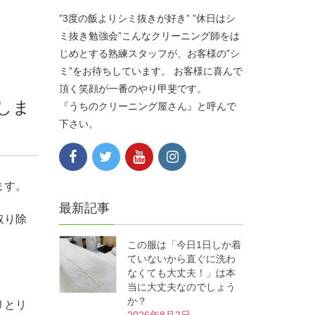
”3度の飯よりシミ抜きが好き” ”休日はシ
ミ抜き勉強会”こんなクリーニング師をは
じめとする熟練スタッフが、お客様の”シ
ミ”をお待ちしています。 お客様に喜んで
頂く笑顔が一番のやり甲斐です。
しま
『うちのクリーニング屋さん』と呼んで
下さい。
ます。
最新記事
取り除
この服は「今日1日しか着
ていないから直ぐに洗わ
なくても大丈夫！」は本
当に大丈夫なのでしょう
か？
リとリ