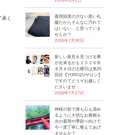
2026年8月2日
着用頻度の少ない黒い礼
了承く
服だからそんなに汚れて
はいない…と思っていま
せんか？
2026年7月30日
新しい発見を見つける事
が出来るかも２０２６年
８月８日の土曜日は第25
回目【YOROZUサロン】
ですのでどうぞお越しく
ださいませ
2026年7月27日
神様の前で身も心も清め
るように大切なお着物も
次の着用や季節へ向けて
今一度丁寧に整えてあげ
ませんか？