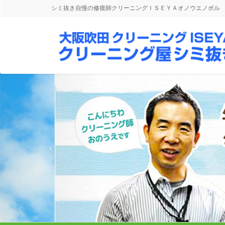
シミ抜き自慢の修復師クリーニングＩＳＥＹＡオノウエノボル