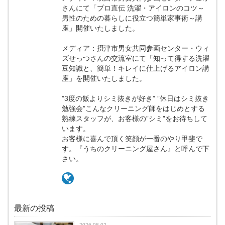
さんにて「プロ直伝 洗濯・アイロンのコツ～
男性のための暮らしに役立つ簡単家事術～講
座」開催いたしました。
メディア：摂津市男女共同参画センター・ウィ
ズせっつさんの交流室にて「知って得する洗濯
豆知識と、簡単！キレイに仕上げるアイロン講
座」を開催いたしました。
”3度の飯よりシミ抜きが好き” ”休日はシミ抜き
勉強会”こんなクリーニング師をはじめとする
熟練スタッフが、お客様の”シミ”をお待ちして
います。
お客様に喜んで頂く笑顔が一番のやり甲斐で
す。『うちのクリーニング屋さん』と呼んで下
さい。
最新の投稿
2026.08.02