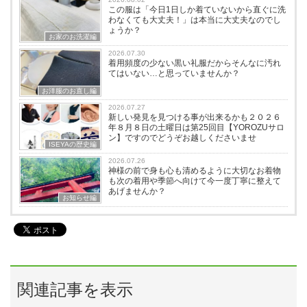
この服は「今日1日しか着ていないから直ぐに洗
わなくても大丈夫！」は本当に大丈夫なのでし
ょうか？
お家のお洗濯編
2026.07.30
着用頻度の少ない黒い礼服だからそんなに汚れ
てはいない…と思っていませんか？
お洋服のお直し編
2026.07.27
新しい発見を見つける事が出来るかも２０２６
年８月８日の土曜日は第25回目【YOROZUサロ
ン】ですのでどうぞお越しくださいませ
ISEYAの歴史編
2026.07.26
神様の前で身も心も清めるように大切なお着物
も次の着用や季節へ向けて今一度丁寧に整えて
あげませんか？
お知らせ編
関連記事を表示