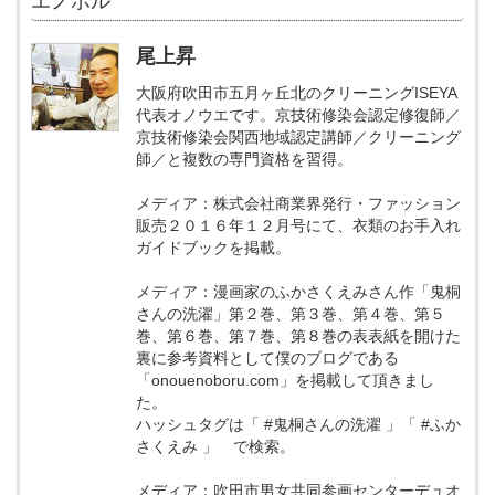
エノボル
尾上昇
大阪府吹田市五月ヶ丘北のクリーニングISEYA
代表オノウエです。京技術修染会認定修復師／
京技術修染会関西地域認定講師／クリーニング
師／と複数の専門資格を習得。
メディア：株式会社商業界発行・ファッション
販売２０１６年１２月号にて、衣類のお手入れ
ガイドブックを掲載。
メディア：漫画家のふかさくえみさん作「鬼桐
さんの洗濯」第２巻、第３巻、第４巻、第５
巻、第６巻、第７巻、第８巻の表表紙を開けた
裏に参考資料として僕のブログである
「onouenoboru.com」を掲載して頂きまし
た。
ハッシュタグは「 #鬼桐さんの洗濯 」「 #ふか
さくえみ 」 で検索。
メディア：吹田市男女共同参画センターデュオ