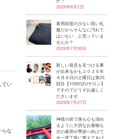
か？
2026年8月2日
着用頻度の少ない黒い礼
服だからそんなに汚れて
はいない…と思っていま
せんか？
2026年7月30日
新しい発見を見つける事
が出来るかも２０２６年
８月８日の土曜日は第25
回目【YOROZUサロン】
してい
ですのでどうぞお越しく
ださいませ
2026年7月27日
神様の前で身も心も清め
るように大切なお着物も
からな
次の着用や季節へ向けて
今一度丁寧に整えてあげ