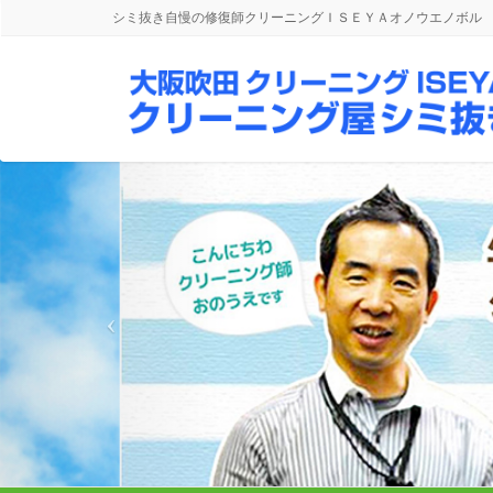
シミ抜き自慢の修復師クリーニングＩＳＥＹＡオノウエノボル