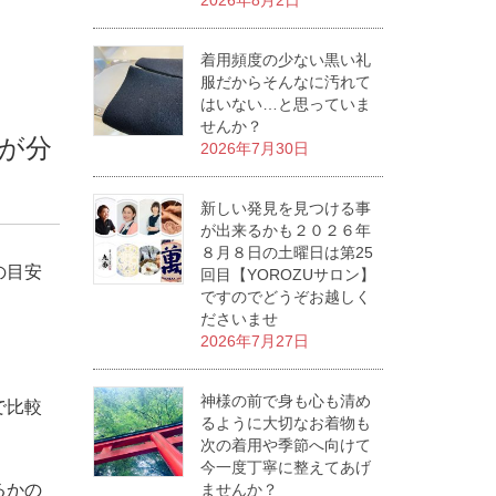
2026年8月2日
着用頻度の少ない黒い礼
服だからそんなに汚れて
はいない…と思っていま
せんか？
が分
2026年7月30日
新しい発見を見つける事
が出来るかも２０２６年
８月８日の土曜日は第25
の目安
回目【YOROZUサロン】
ですのでどうぞお越しく
ださいませ
2026年7月27日
神様の前で身も心も清め
で比較
るように大切なお着物も
次の着用や季節へ向けて
今一度丁寧に整えてあげ
るかの
ませんか？