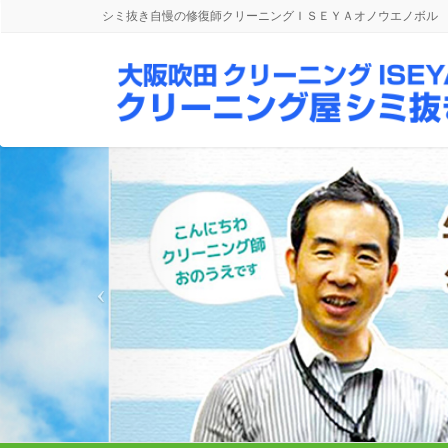
シミ抜き自慢の修復師クリーニングＩＳＥＹＡオノウエノボル