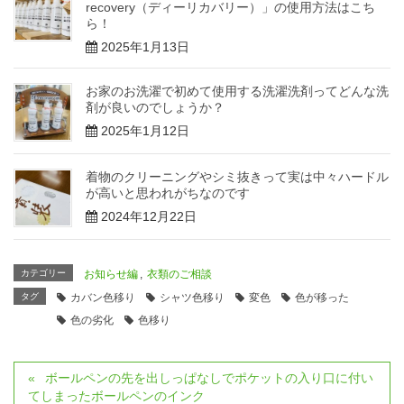
recovery（ディーリカバリー）」の使用方法はこち
ら！
2025年1月13日
お家のお洗濯で初めて使用する洗濯洗剤ってどんな洗
剤が良いのでしょうか？
2025年1月12日
着物のクリーニングやシミ抜きって実は中々ハードル
が高いと思われがちなのです
2024年12月22日
カテゴリー
お知らせ編
,
衣類のご相談
タグ
カバン色移り
シャツ色移り
変色
色が移った
色の劣化
色移り
ボールペンの先を出しっぱなしでポケットの入り口に付い
てしまったボールペンのインク