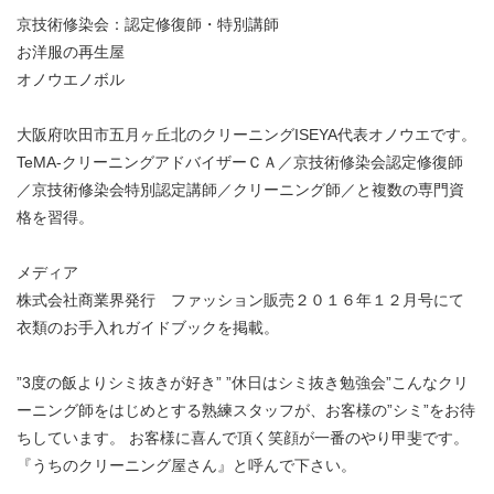
京技術修染会：認定修復師・特別講師
お洋服の再生屋
オノウエノボル
大阪府吹田市五月ヶ丘北のクリーニングISEYA代表オノウエです。
TeMA-クリーニングアドバイザーＣＡ／京技術修染会認定修復師
／京技術修染会特別認定講師／クリーニング師／と複数の専門資
格を習得。
メディア
株式会社商業界発行 ファッション販売２０１６年１２月号にて
衣類のお手入れガイドブックを掲載。
”3度の飯よりシミ抜きが好き” ”休日はシミ抜き勉強会”こんなクリ
ーニング師をはじめとする熟練スタッフが、お客様の”シミ”をお待
ちしています。 お客様に喜んで頂く笑顔が一番のやり甲斐です。
『うちのクリーニング屋さん』と呼んで下さい。