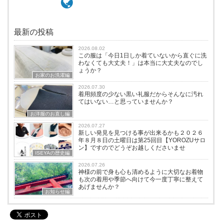
最新の投稿
2026.08.02
この服は「今日1日しか着ていないから直ぐに洗
わなくても大丈夫！」は本当に大丈夫なのでし
ょうか？
お家のお洗濯編
2026.07.30
着用頻度の少ない黒い礼服だからそんなに汚れ
てはいない…と思っていませんか？
お洋服のお直し編
2026.07.27
新しい発見を見つける事が出来るかも２０２６
年８月８日の土曜日は第25回目【YOROZUサロ
ン】ですのでどうぞお越しくださいませ
ISEYAの歴史編
2026.07.26
神様の前で身も心も清めるように大切なお着物
も次の着用や季節へ向けて今一度丁寧に整えて
あげませんか？
お知らせ編