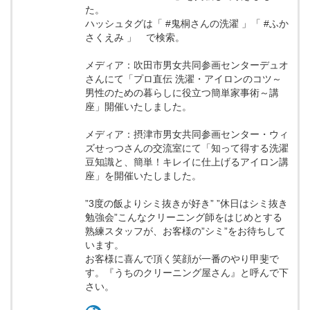
た。
ハッシュタグは「 #鬼桐さんの洗濯 」「 #ふか
さくえみ 」 で検索。
メディア：吹田市男女共同参画センターデュオ
さんにて「プロ直伝 洗濯・アイロンのコツ～
男性のための暮らしに役立つ簡単家事術～講
座」開催いたしました。
メディア：摂津市男女共同参画センター・ウィ
ズせっつさんの交流室にて「知って得する洗濯
豆知識と、簡単！キレイに仕上げるアイロン講
座」を開催いたしました。
”3度の飯よりシミ抜きが好き” ”休日はシミ抜き
勉強会”こんなクリーニング師をはじめとする
熟練スタッフが、お客様の”シミ”をお待ちして
います。
お客様に喜んで頂く笑顔が一番のやり甲斐で
す。『うちのクリーニング屋さん』と呼んで下
さい。