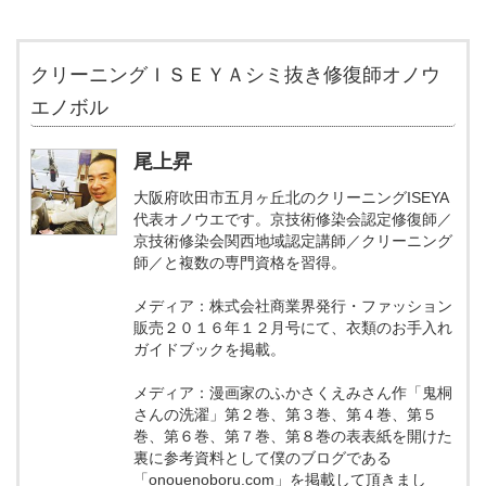
クリーニングＩＳＥＹＡシミ抜き修復師オノウ
エノボル
尾上昇
大阪府吹田市五月ヶ丘北のクリーニングISEYA
代表オノウエです。京技術修染会認定修復師／
京技術修染会関西地域認定講師／クリーニング
師／と複数の専門資格を習得。
メディア：株式会社商業界発行・ファッション
販売２０１６年１２月号にて、衣類のお手入れ
ガイドブックを掲載。
メディア：漫画家のふかさくえみさん作「鬼桐
さんの洗濯」第２巻、第３巻、第４巻、第５
巻、第６巻、第７巻、第８巻の表表紙を開けた
裏に参考資料として僕のブログである
「onouenoboru.com」を掲載して頂きまし