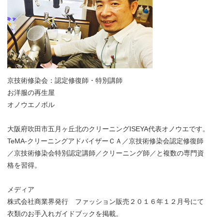
京技術修染会：認定修復師・特別講師
お洋服の再生屋
オノウエノボル
大阪府吹田市五月ヶ丘北のクリーニングISEYA代表オノウエです。
TeMA-クリーニングアドバイザーＣＡ／京技術修染会認定修復師
／京技術修染会特別認定講師／クリーニング師／と複数の専門資
格を習得。
メディア
株式会社商業界発行 ファッション販売２０１６年１２月号にて
衣類のお手入れガイドブックを掲載。