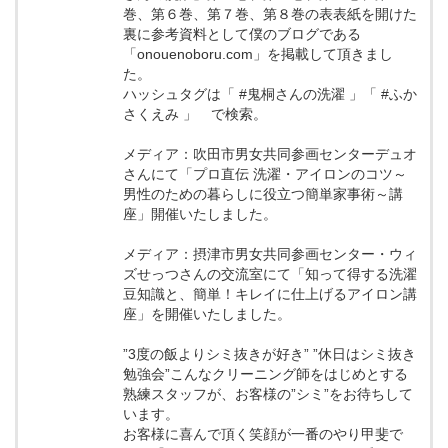
巻、第６巻、第７巻、第８巻の表表紙を開けた
裏に参考資料として僕のブログである
「onouenoboru.com」を掲載して頂きまし
た。
ハッシュタグは「 #鬼桐さんの洗濯 」「 #ふか
さくえみ 」 で検索。
メディア：吹田市男女共同参画センターデュオ
さんにて「プロ直伝 洗濯・アイロンのコツ～
男性のための暮らしに役立つ簡単家事術～講
座」開催いたしました。
メディア：摂津市男女共同参画センター・ウィ
ズせっつさんの交流室にて「知って得する洗濯
豆知識と、簡単！キレイに仕上げるアイロン講
座」を開催いたしました。
”3度の飯よりシミ抜きが好き” ”休日はシミ抜き
勉強会”こんなクリーニング師をはじめとする
熟練スタッフが、お客様の”シミ”をお待ちして
います。
お客様に喜んで頂く笑顔が一番のやり甲斐で