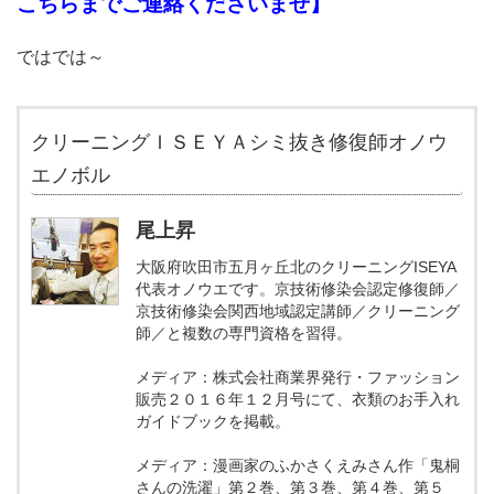
こちらまでご連絡くださいませ
】
ではでは～
クリーニングＩＳＥＹＡシミ抜き修復師オノウ
エノボル
尾上昇
大阪府吹田市五月ヶ丘北のクリーニングISEYA
代表オノウエです。京技術修染会認定修復師／
京技術修染会関西地域認定講師／クリーニング
師／と複数の専門資格を習得。
メディア：株式会社商業界発行・ファッション
販売２０１６年１２月号にて、衣類のお手入れ
ガイドブックを掲載。
メディア：漫画家のふかさくえみさん作「鬼桐
さんの洗濯」第２巻、第３巻、第４巻、第５