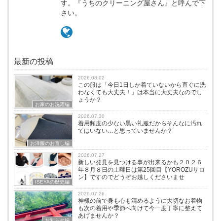
す。『うちのクリーニング屋さん』と呼んで下
さい。
最新の投稿
2026.08.02
この服は「今日1日しか着ていないから直ぐに洗
わなくても大丈夫！」は本当に大丈夫なのでし
ょうか？
お家のお洗濯編
2026.07.30
着用頻度の少ない黒い礼服だからそんなに汚れ
てはいない…と思っていませんか？
お洋服のお直し編
2026.07.27
新しい発見を見つける事が出来るかも２０２６
年８月８日の土曜日は第25回目【YOROZUサロ
ン】ですのでどうぞお越しくださいませ
ISEYAの歴史編
2026.07.26
神様の前で身も心も清めるように大切なお着物
も次の着用や季節へ向けて今一度丁寧に整えて
あげませんか？
お知らせ編