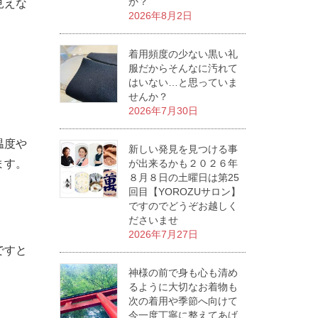
か？
見えな
2026年8月2日
着用頻度の少ない黒い礼
服だからそんなに汚れて
はいない…と思っていま
せんか？
2026年7月30日
温度や
新しい発見を見つける事
ます。
が出来るかも２０２６年
８月８日の土曜日は第25
回目【YOROZUサロン】
ですのでどうぞお越しく
ださいませ
2026年7月27日
ですと
神様の前で身も心も清め
るように大切なお着物も
次の着用や季節へ向けて
今一度丁寧に整えてあげ