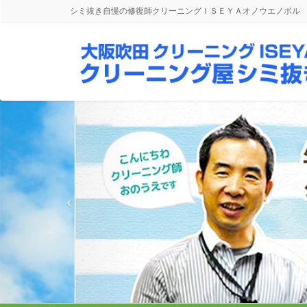
シミ抜き自慢の修復師クリーニングＩＳＥＹＡオノウエノボル