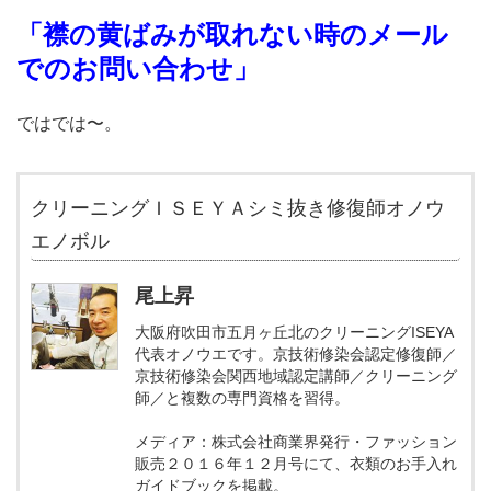
「襟の黄ばみが取れない時のメール
でのお問い合わせ」
ではでは〜。
クリーニングＩＳＥＹＡシミ抜き修復師オノウ
エノボル
尾上昇
大阪府吹田市五月ヶ丘北のクリーニングISEYA
代表オノウエです。京技術修染会認定修復師／
京技術修染会関西地域認定講師／クリーニング
師／と複数の専門資格を習得。
メディア：株式会社商業界発行・ファッション
販売２０１６年１２月号にて、衣類のお手入れ
ガイドブックを掲載。