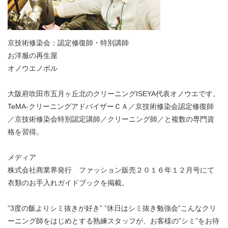
京技術修染会：認定修復師・特別講師
お洋服の再生屋
オノウエノボル
大阪府吹田市五月ヶ丘北のクリーニングISEYA代表オノウエです。
TeMA-クリーニングアドバイザーＣＡ／京技術修染会認定修復師
／京技術修染会特別認定講師／クリーニング師／と複数の専門資
格を習得。
メディア
株式会社商業界発行 ファッション販売２０１６年１２月号にて
衣類のお手入れガイドブックを掲載。
”3度の飯よりシミ抜きが好き” ”休日はシミ抜き勉強会”こんなクリ
ーニング師をはじめとする熟練スタッフが、お客様の”シミ”をお待