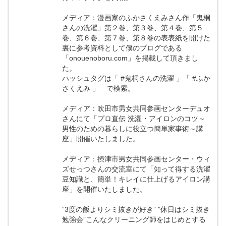
メディア：漫画家のふかさくえみさん作「鬼桐
さんの洗濯」第２巻、第３巻、第４巻、第５
巻、第６巻、第７巻、第８巻の表表紙を開けた
裏に参考資料として僕のブログである
「onouenoboru.com」を掲載して頂きまし
た。
ハッシュタグは「 #鬼桐さんの洗濯 」「 #ふか
さくえみ 」 で検索。
メディア：吹田市男女共同参画センターデュオ
さんにて「プロ直伝 洗濯・アイロンのコツ～
男性のための暮らしに役立つ簡単家事術～講
座」開催いたしました。
メディア：摂津市男女共同参画センター・ウィ
ズせっつさんの交流室にて「知って得する洗濯
豆知識と、簡単！キレイに仕上げるアイロン講
座」を開催いたしました。
”3度の飯よりシミ抜きが好き” ”休日はシミ抜き
勉強会”こんなクリーニング師をはじめとする