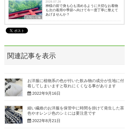
2026.07.26
神様の前で身も心も清めるように大切なお着物
も次の着用や季節へ向けて今一度丁寧に整えて
あげませんか？
お知らせ編
関連記事を表示
お洋服に植物系の色が付いた飲み物の成分が生地に付
着してしまいますと取れにくくなる事があります
2022年9月16日
細い繊維のお洋服を保管中に時間を掛けて発生した茶
色やオレンジ色のシミには要注意です
2022年8月21日