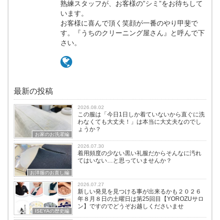
熟練スタッフが、お客様の”シミ”をお待ちして
います。
お客様に喜んで頂く笑顔が一番のやり甲斐で
す。『うちのクリーニング屋さん』と呼んで下
さい。
最新の投稿
2026.08.02
この服は「今日1日しか着ていないから直ぐに洗
わなくても大丈夫！」は本当に大丈夫なのでし
ょうか？
お家のお洗濯編
2026.07.30
着用頻度の少ない黒い礼服だからそんなに汚れ
てはいない…と思っていませんか？
お洋服のお直し編
2026.07.27
新しい発見を見つける事が出来るかも２０２６
年８月８日の土曜日は第25回目【YOROZUサロ
ン】ですのでどうぞお越しくださいませ
ISEYAの歴史編