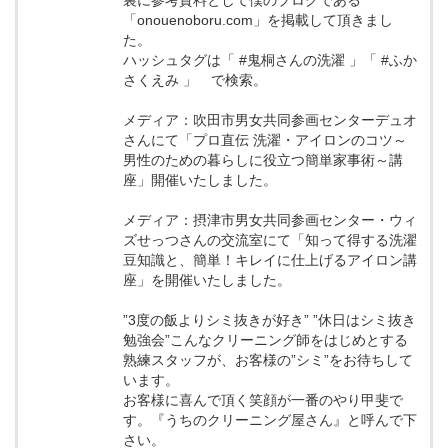
裏に参考資料として僕のブログである
「onouenoboru.com」を掲載して頂きまし
た。
ハッシュタグは「 #鬼桐さんの洗濯 」「 #ふか
さくえみ 」 で検索。
メディア：吹田市男女共同参画センターデュオ
さんにて「プロ直伝 洗濯・アイロンのコツ～
男性のための暮らしに役立つ簡単家事術～講
座」開催いたしました。
メディア：摂津市男女共同参画センター・ウィ
ズせっつさんの交流室にて「知って得する洗濯
豆知識と、簡単！キレイに仕上げるアイロン講
座」を開催いたしました。
”3度の飯よりシミ抜きが好き” ”休日はシミ抜き
勉強会”こんなクリーニング師をはじめとする
熟練スタッフが、お客様の”シミ”をお待ちして
います。
お客様に喜んで頂く笑顔が一番のやり甲斐で
す。『うちのクリーニング屋さん』と呼んで下
さい。