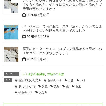
シャツの襟や袖の黄ばみ取りは黄色く目立つ様になっ
てからするのと、そんなに目立たない時にするのとで
費用は変わりますか？
2026年7月18日
バーベキューでお洋服に「スス（煤）」が付いてしま
った時の５つの対処方法を書いてみました
2025年4月28日
厚手のセーターやモコモコダウン製品はもう早めにお
仕舞クリーニング致しましょう
2025年3月24日
カテゴリー
シミ抜きの事例編
,
衣類のご相談
タグ
お家で残った染み
お茶のシミ
しみ
シミ
取れないシミ
変色
染み
色
色素
茶色のシミ
黄ばみ