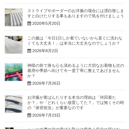
ストライプやボーダーのお洋服の場合には漂白致しま
すと白けたりする事もありますので気を付けましょう
2020年5月20日
この服は「今日1日しか着ていないから直ぐに洗わな
くても大丈夫！」は本当に大丈夫なのでしょうか？
2026年8月2日
神様の前で身も心も清めるように大切なお着物も次の
着用や季節へ向けて今一度丁寧に整えてあげません
か？
2026年7月26日
お洋服が黄ばんたりする本当の理由は「何回着た
か？」や「どれくらい放置してた？」では無くその時
の『保管状況』が重要なのです
2026年7月23日