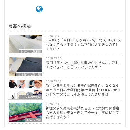
最新の投稿
2026.08.02
この服は「今日1日しか着ていないから直ぐに洗
わなくても大丈夫！」は本当に大丈夫なのでし
ょうか？
お家のお洗濯編
2026.07.30
着用頻度の少ない黒い礼服だからそんなに汚れ
てはいない…と思っていませんか？
お洋服のお直し編
2026.07.27
新しい発見を見つける事が出来るかも２０２６
年８月８日の土曜日は第25回目【YOROZUサロ
ン】ですのでどうぞお越しくださいませ
ISEYAの歴史編
2026.07.26
神様の前で身も心も清めるように大切なお着物
も次の着用や季節へ向けて今一度丁寧に整えて
あげませんか？
お知らせ編