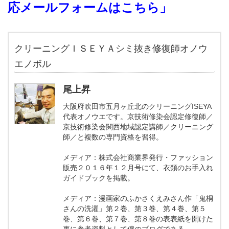
応メールフォームはこちら」
クリーニングＩＳＥＹＡシミ抜き修復師オノウ
エノボル
尾上昇
大阪府吹田市五月ヶ丘北のクリーニングISEYA
代表オノウエです。京技術修染会認定修復師／
京技術修染会関西地域認定講師／クリーニング
師／と複数の専門資格を習得。
メディア：株式会社商業界発行・ファッション
販売２０１６年１２月号にて、衣類のお手入れ
ガイドブックを掲載。
メディア：漫画家のふかさくえみさん作「鬼桐
さんの洗濯」第２巻、第３巻、第４巻、第５
巻、第６巻、第７巻、第８巻の表表紙を開けた