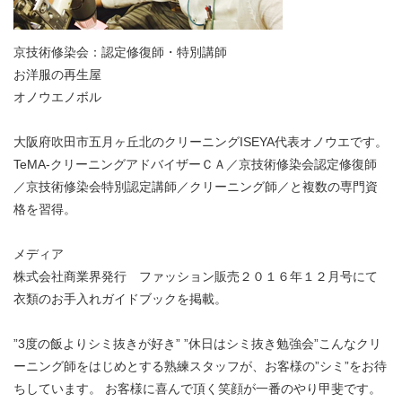
京技術修染会：認定修復師・特別講師
お洋服の再生屋
オノウエノボル
大阪府吹田市五月ヶ丘北のクリーニングISEYA代表オノウエです。
TeMA-クリーニングアドバイザーＣＡ／京技術修染会認定修復師
／京技術修染会特別認定講師／クリーニング師／と複数の専門資
格を習得。
メディア
株式会社商業界発行 ファッション販売２０１６年１２月号にて
衣類のお手入れガイドブックを掲載。
”3度の飯よりシミ抜きが好き” ”休日はシミ抜き勉強会”こんなクリ
ーニング師をはじめとする熟練スタッフが、お客様の”シミ”をお待
ちしています。 お客様に喜んで頂く笑顔が一番のやり甲斐です。