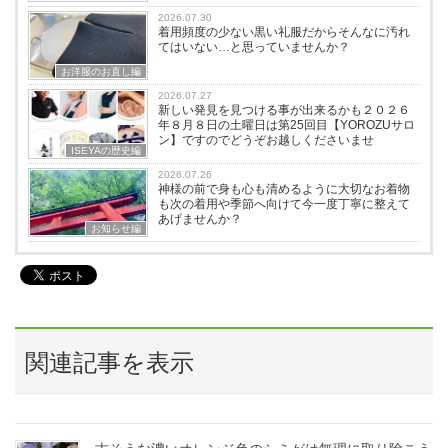
2026.07.30
着用頻度の少ない黒い礼服だからそんなに汚れ
てはいない…と思っていませんか？
お洋服のお直し編
2026.07.27
新しい発見を見つける事が出来るかも２０２６
年８月８日の土曜日は第25回目【YOROZUサロ
ン】ですのでどうぞお越しくださいませ
ISEYAの歴史編
2026.07.26
神様の前で身も心も清めるように大切なお着物
も次の着用や季節へ向けて今一度丁寧に整えて
あげませんか？
お知らせ編
関連記事を表示