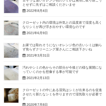
古そうな濃いオレンジ色のシミがは無理に取り除こう
とせずに先ずはご相談くださいませ
2022年8月4日
クローゼット内の環境は外気との温度差で湿度も高く
なりシミが再び浮き出やすい環境なのです
2021年6月9日
お家では取れそうにないオレンジ色の古いシミは触ら
ず焦らずクリーニング屋さんにご相談下さいね
2021年3月31日
汚れやシミの色からその部分が今後どの様な展開にな
っていくのかを想像する事が可能です
2021年2月13日
クローゼットの中にある湿気はシミが出来るのを促進
させたり新たなシミを作りますので湿気取りが必要で
す
2020年7月8日