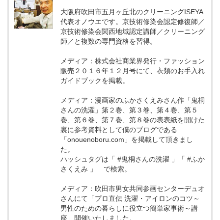
大阪府吹田市五月ヶ丘北のクリーニングISEYA
代表オノウエです。京技術修染会認定修復師／
京技術修染会関西地域認定講師／クリーニング
師／と複数の専門資格を習得。
メディア：株式会社商業界発行・ファッション
販売２０１６年１２月号にて、衣類のお手入れ
ガイドブックを掲載。
メディア：漫画家のふかさくえみさん作「鬼桐
さんの洗濯」第２巻、第３巻、第４巻、第５
巻、第６巻、第７巻、第８巻の表表紙を開けた
裏に参考資料として僕のブログである
「onouenoboru.com」を掲載して頂きまし
た。
ハッシュタグは「 #鬼桐さんの洗濯 」「 #ふか
さくえみ 」 で検索。
メディア：吹田市男女共同参画センターデュオ
さんにて「プロ直伝 洗濯・アイロンのコツ～
男性のための暮らしに役立つ簡単家事術～講
座」開催いたしました。