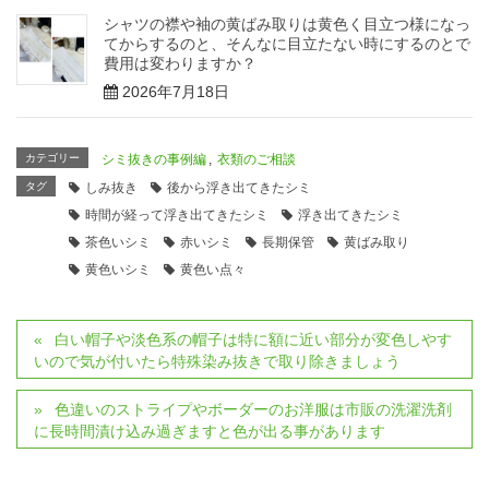
シャツの襟や袖の黄ばみ取りは黄色く目立つ様になっ
てからするのと、そんなに目立たない時にするのとで
費用は変わりますか？
2026年7月18日
カテゴリー
シミ抜きの事例編
,
衣類のご相談
タグ
しみ抜き
後から浮き出てきたシミ
時間が経って浮き出てきたシミ
浮き出てきたシミ
茶色いシミ
赤いシミ
長期保管
黄ばみ取り
黄色いシミ
黄色い点々
白い帽子や淡色系の帽子は特に額に近い部分が変色しやす
いので気が付いたら特殊染み抜きで取り除きましょう
色違いのストライプやボーダーのお洋服は市販の洗濯洗剤
に長時間漬け込み過ぎますと色が出る事があります