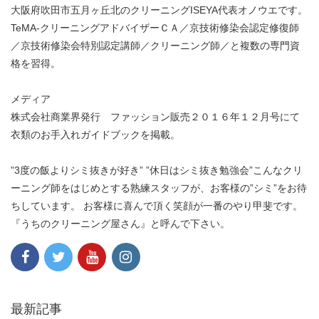
大阪府吹田市五月ヶ丘北のクリーニングISEYA代表オノウエです。
TeMA-クリーニングアドバイザーＣＡ／京技術修染会認定修復師
／京技術修染会特別認定講師／クリーニング師／と複数の専門資
格を習得。
メディア
株式会社商業界発行 ファッション販売２０１６年１２月号にて
衣類のお手入れガイドブックを掲載。
”3度の飯よりシミ抜きが好き” ”休日はシミ抜き勉強会”こんなクリ
ーニング師をはじめとする熟練スタッフが、お客様の”シミ”をお待
ちしています。 お客様に喜んで頂く笑顔が一番のやり甲斐です。
『うちのクリーニング屋さん』と呼んで下さい。
最新記事