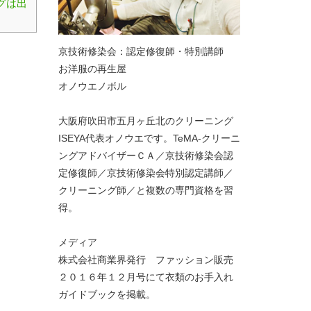
グは出
京技術修染会：認定修復師・特別講師
お洋服の再生屋
オノウエノボル
大阪府吹田市五月ヶ丘北のクリーニング
ISEYA代表オノウエです。TeMA-クリーニ
ングアドバイザーＣＡ／京技術修染会認
定修復師／京技術修染会特別認定講師／
クリーニング師／と複数の専門資格を習
得。
メディア
株式会社商業界発行 ファッション販売
２０１６年１２月号にて衣類のお手入れ
ガイドブックを掲載。