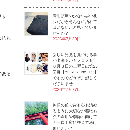
2026年8月2日
着用頻度の少ない黒い礼
りま
服だからそんなに汚れて
はいない…と思っていま
せんか？
る汚れ
2026年7月30日
新しい発見を見つける事
が出来るかも２０２６年
８月８日の土曜日は第25
回目【YOROZUサロン】
のある
ですのでどうぞお越しく
ださいませ
2026年7月27日
神様の前で身も心も清め
るように大切なお着物も
次の着用や季節へ向けて
今一度丁寧に整えてあげ
ませんか？