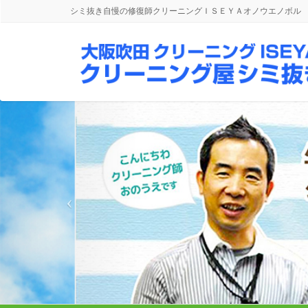
シミ抜き自慢の修復師クリーニングＩＳＥＹＡオノウエノボル