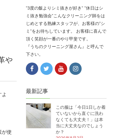
”3度の飯よりシミ抜きが好き” ”休日はシ
ミ抜き勉強会”こんなクリーニング師をは
じめとする熟練スタッフが、お客様の”シ
ミ”をお待ちしています。 お客様に喜んで
頂く笑顔が一番のやり甲斐です。
『うちのクリーニング屋さん』と呼んで
下さい。
革や
最新記事
すよ
この服は「今日1日しか着
ていないから直ぐに洗わ
なくても大丈夫！」は本
当に大丈夫なのでしょう
素が使
か？