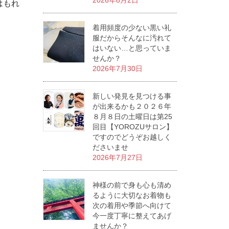
2026年8月2日
はもれ
着用頻度の少ない黒い礼
服だからそんなに汚れて
はいない…と思っていま
せんか？
2026年7月30日
新しい発見を見つける事
が出来るかも２０２６年
８月８日の土曜日は第25
回目【YOROZUサロン】
ですのでどうぞお越しく
ださいませ
2026年7月27日
神様の前で身も心も清め
るように大切なお着物も
次の着用や季節へ向けて
今一度丁寧に整えてあげ
ませんか？