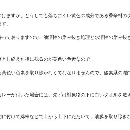
除けますが、どうしても落ちにくい黄色の成分である香辛料の
ます。
持っておりますので、油溶性の染み抜き処理と水溶性の染み抜
落とし終えた後に残るのが黄色い色素なので
る黄色い色素を取り除かなくてななりませんので、酸素系の漂
カレーが付いた場合には、先ずは対象物の下に白いタオルを敷
的に付けて綿棒などで上から上下にたたいて、油膜を取り除き