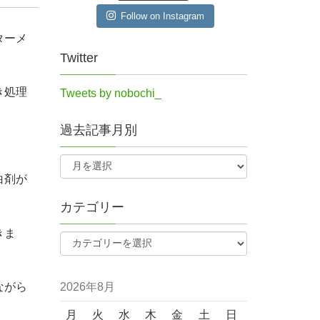
Follow on Instagram
ターメ
Twitter
き処理
Tweets by nobochi_
過去記事月別
白剤が
カテゴリー
きま
2026年8月
ながら
月
火
水
木
金
土
日