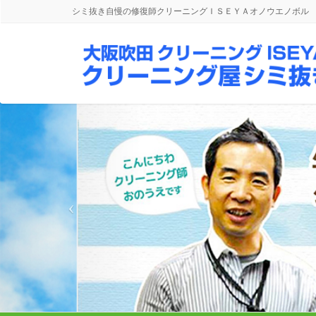
シミ抜き自慢の修復師クリーニングＩＳＥＹＡオノウエノボル