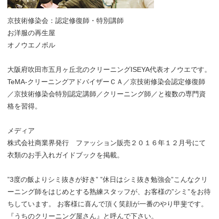
京技術修染会：認定修復師・特別講師
お洋服の再生屋
オノウエノボル
大阪府吹田市五月ヶ丘北のクリーニングISEYA代表オノウエです。
TeMA-クリーニングアドバイザーＣＡ／京技術修染会認定修復師
／京技術修染会特別認定講師／クリーニング師／と複数の専門資
格を習得。
メディア
株式会社商業界発行 ファッション販売２０１６年１２月号にて
衣類のお手入れガイドブックを掲載。
”3度の飯よりシミ抜きが好き” ”休日はシミ抜き勉強会”こんなクリ
ーニング師をはじめとする熟練スタッフが、お客様の”シミ”をお待
ちしています。 お客様に喜んで頂く笑顔が一番のやり甲斐です。
『うちのクリーニング屋さん』と呼んで下さい。