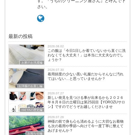
す。『うちのクリーニング屋さん』と呼んで下
さい。
最新の投稿
2026.08.02
この服は「今日1日しか着ていないから直ぐに洗
わなくても大丈夫！」は本当に大丈夫なのでし
ょうか？
お家のお洗濯編
2026.07.30
着用頻度の少ない黒い礼服だからそんなに汚れ
てはいない…と思っていませんか？
お洋服のお直し編
2026.07.27
新しい発見を見つける事が出来るかも２０２６
年８月８日の土曜日は第25回目【YOROZUサロ
ン】ですのでどうぞお越しくださいませ
ISEYAの歴史編
2026.07.26
神様の前で身も心も清めるように大切なお着物
も次の着用や季節へ向けて今一度丁寧に整えて
あげませんか？
お知らせ編