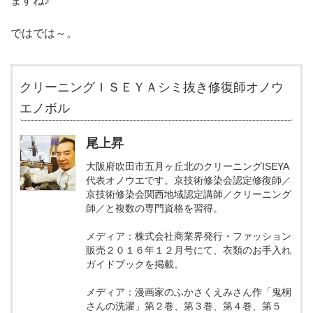
ますね♪
ではでは～。
クリーニングＩＳＥＹＡシミ抜き修復師オノウ
エノボル
尾上昇
大阪府吹田市五月ヶ丘北のクリーニングISEYA
代表オノウエです。京技術修染会認定修復師／
京技術修染会関西地域認定講師／クリーニング
師／と複数の専門資格を習得。
メディア：株式会社商業界発行・ファッション
販売２０１６年１２月号にて、衣類のお手入れ
ガイドブックを掲載。
メディア：漫画家のふかさくえみさん作「鬼桐
さんの洗濯」第２巻、第３巻、第４巻、第５