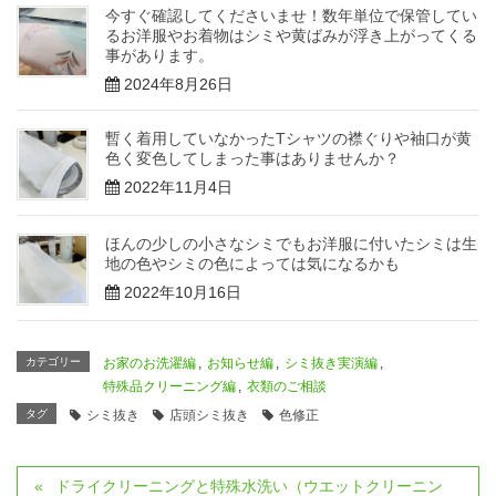
今すぐ確認してくださいませ！数年単位で保管してい
るお洋服やお着物はシミや黄ばみが浮き上がってくる
事があります。
2024年8月26日
暫く着用していなかったTシャツの襟ぐりや袖口が黄
色く変色してしまった事はありませんか？
2022年11月4日
ほんの少しの小さなシミでもお洋服に付いたシミは生
地の色やシミの色によっては気になるかも
2022年10月16日
カテゴリー
お家のお洗濯編
,
お知らせ編
,
シミ抜き実演編
,
特殊品クリーニング編
,
衣類のご相談
タグ
シミ抜き
店頭シミ抜き
色修正
ドライクリーニングと特殊水洗い（ウエットクリーニン