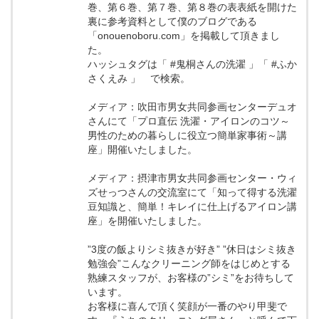
巻、第６巻、第７巻、第８巻の表表紙を開けた
裏に参考資料として僕のブログである
「onouenoboru.com」を掲載して頂きまし
た。
ハッシュタグは「 #鬼桐さんの洗濯 」「 #ふか
さくえみ 」 で検索。
メディア：吹田市男女共同参画センターデュオ
さんにて「プロ直伝 洗濯・アイロンのコツ～
男性のための暮らしに役立つ簡単家事術～講
座」開催いたしました。
メディア：摂津市男女共同参画センター・ウィ
ズせっつさんの交流室にて「知って得する洗濯
豆知識と、簡単！キレイに仕上げるアイロン講
座」を開催いたしました。
”3度の飯よりシミ抜きが好き” ”休日はシミ抜き
勉強会”こんなクリーニング師をはじめとする
熟練スタッフが、お客様の”シミ”をお待ちして
います。
お客様に喜んで頂く笑顔が一番のやり甲斐で