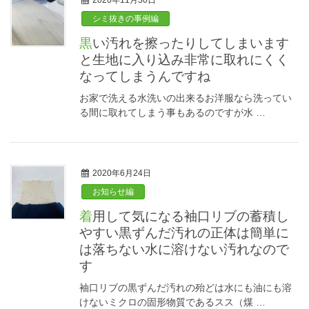
2020年11月30日
シミ抜きの事例編
黒い汚れを擦ったりしてしまいます
と生地に入り込み非常に取れにくく
なってしまうんですね
お家で洗える水洗いの出来るお洋服なら洗ってい
る間に取れてしまう事もあるのですが水 …
2020年6月24日
お知らせ編
着用して気になる袖口リブの蓄積し
やすい黒ずんだ汚れの正体は簡単に
は落ちない水に溶けない汚れなので
す
袖口リブの黒ずんだ汚れの殆どは水にも油にも溶
けないミクロの固形物質であるスス（煤 …