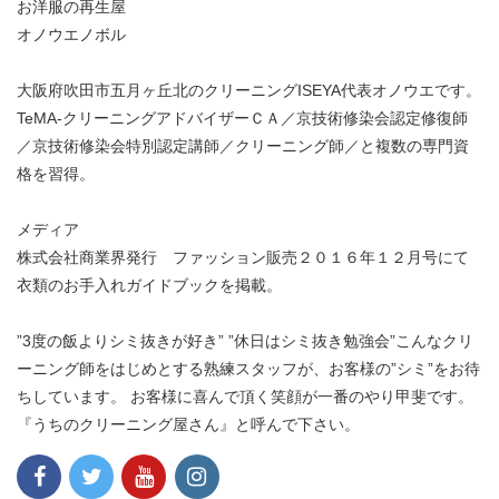
お洋服の再生屋
オノウエノボル
大阪府吹田市五月ヶ丘北のクリーニングISEYA代表オノウエです。
TeMA-クリーニングアドバイザーＣＡ／京技術修染会認定修復師
／京技術修染会特別認定講師／クリーニング師／と複数の専門資
格を習得。
メディア
株式会社商業界発行 ファッション販売２０１６年１２月号にて
衣類のお手入れガイドブックを掲載。
”3度の飯よりシミ抜きが好き” ”休日はシミ抜き勉強会”こんなクリ
ーニング師をはじめとする熟練スタッフが、お客様の”シミ”をお待
ちしています。 お客様に喜んで頂く笑顔が一番のやり甲斐です。
『うちのクリーニング屋さん』と呼んで下さい。