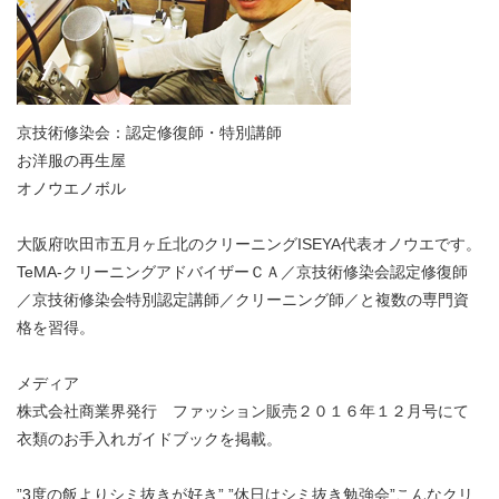
京技術修染会：認定修復師・特別講師
お洋服の再生屋
オノウエノボル
大阪府吹田市五月ヶ丘北のクリーニングISEYA代表オノウエです。
TeMA-クリーニングアドバイザーＣＡ／京技術修染会認定修復師
／京技術修染会特別認定講師／クリーニング師／と複数の専門資
格を習得。
メディア
株式会社商業界発行 ファッション販売２０１６年１２月号にて
衣類のお手入れガイドブックを掲載。
”3度の飯よりシミ抜きが好き” ”休日はシミ抜き勉強会”こんなクリ