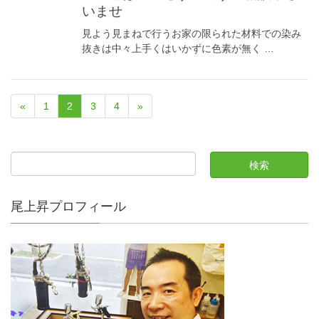
いませ
見よう見まねで行うお家の限られた材料での染み
抜きは中々上手くはいかずに色素が無く …
«
1
2
3
4
»
尾上昇プロフィール