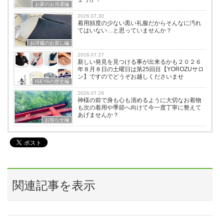
お家のお洗濯編
2026.07.30
着用頻度の少ない黒い礼服だからそんなに汚れ
てはいない…と思っていませんか？
お洋服のお直し編
2026.07.27
新しい発見を見つける事が出来るかも２０２６
年８月８日の土曜日は第25回目【YOROZUサロ
ン】ですのでどうぞお越しくださいませ
ISEYAの歴史編
2026.07.26
神様の前で身も心も清めるように大切なお着物
も次の着用や季節へ向けて今一度丁寧に整えて
あげませんか？
お知らせ編
関連記事を表示