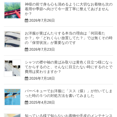
神様の前で身も心も清めるように大切なお着物も次の
着用や季節へ向けて今一度丁寧に整えてあげません
か？
2026年7月26日
お洋服が黄ばんたりする本当の理由は「何回着た
か？」や「どれくらい放置してた？」では無くその時
の『保管状況』が重要なのです
2026年7月23日
シャツの襟や袖の黄ばみ取りは黄色く目立つ様になっ
てからするのと、そんなに目立たない時にするのとで
費用は変わりますか？
2026年7月18日
バーベキューでお洋服に「スス（煤）」が付いてしま
った時の５つの対処方法を書いてみました
2025年4月28日
知っている様で知らないお着物や毛皮のメンテナンス