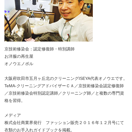
京技術修染会：認定修復師・特別講師
お洋服の再生屋
オノウエノボル
大阪府吹田市五月ヶ丘北のクリーニングISEYA代表オノウエです。
TeMA-クリーニングアドバイザーＣＡ／京技術修染会認定修復師
／京技術修染会特別認定講師／クリーニング師／と複数の専門資
格を習得。
メディア
株式会社商業界発行 ファッション販売２０１６年１２月号にて
衣類のお手入れガイドブックを掲載。