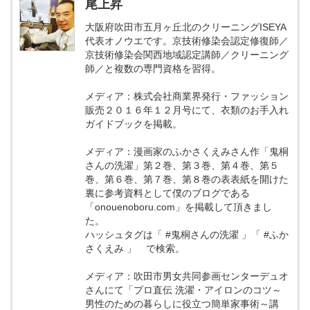
尾上昇
大阪府吹田市五月ヶ丘北のクリーニングISEYA
代表オノウエです。京技術修染会認定修復師／
京技術修染会関西地域認定講師／クリーニング
師／と複数の専門資格を習得。
メディア：株式会社商業界発行・ファッション
販売２０１６年１２月号にて、衣類のお手入れ
ガイドブックを掲載。
メディア：漫画家のふかさくえみさん作「鬼桐
さんの洗濯」第２巻、第３巻、第４巻、第５
巻、第６巻、第７巻、第８巻の表表紙を開けた
裏に参考資料として僕のブログである
「onouenoboru.com」を掲載して頂きまし
た。
ハッシュタグは「 #鬼桐さんの洗濯 」「 #ふか
さくえみ 」 で検索。
メディア：吹田市男女共同参画センターデュオ
さんにて「プロ直伝 洗濯・アイロンのコツ～
男性のための暮らしに役立つ簡単家事術～講