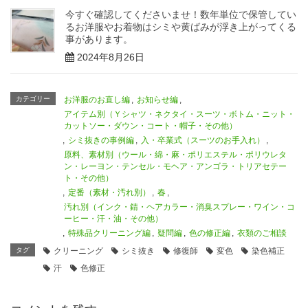
今すぐ確認してくださいませ！数年単位で保管してい
るお洋服やお着物はシミや黄ばみが浮き上がってくる
事があります。
2024年8月26日
カテゴリー
お洋服のお直し編
,
お知らせ編
,
アイテム別（Ｙシャツ・ネクタイ・スーツ・ボトム・ニット・
カットソー・ダウン・コート・帽子・その他）
,
シミ抜きの事例編
,
入・卒業式（スーツのお手入れ）
,
原料、素材別（ウール・綿・麻・ポリエステル・ポリウレタ
ン・レーヨン・テンセル・モヘア・アンゴラ・トリアセテー
ト・その他）
,
定番（素材・汚れ別）
,
春
,
汚れ別（インク・錆・ヘアカラー・消臭スプレー・ワイン・コ
ーヒー・汗・油・その他）
,
特殊品クリーニング編
,
疑問編
,
色の修正編
,
衣類のご相談
タグ
クリーニング
シミ抜き
修復師
変色
染色補正
汗
色修正