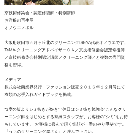
京技術修染会：認定修復師・特別講師
お洋服の再生屋
オノウエノボル
大阪府吹田市五月ヶ丘北のクリーニングISEYA代表オノウエです。
TeMA-クリーニングアドバイザーＣＡ／京技術修染会認定修復師
／京技術修染会特別認定講師／クリーニング師／と複数の専門資
格を習得。
メディア
株式会社商業界発行 ファッション販売２０１６年１２月号にて
衣類のお手入れガイドブックを掲載。
”3度の飯よりシミ抜きが好き” ”休日はシミ抜き勉強会”こんなクリ
ーニング師をはじめとする熟練スタッフが、お客様の”シミ”をお待
ちしています。 お客様に喜んで頂く笑顔が一番のやり甲斐です。
『うちのクリーニング屋さん』と呼んで下さい。