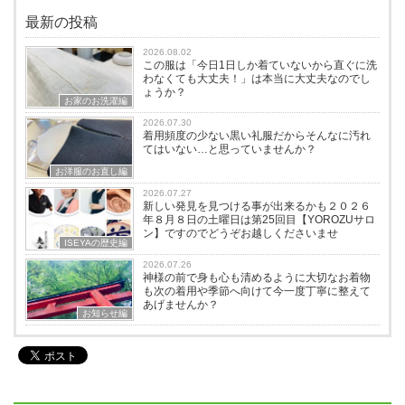
最新の投稿
2026.08.02
この服は「今日1日しか着ていないから直ぐに洗
わなくても大丈夫！」は本当に大丈夫なのでし
ょうか？
お家のお洗濯編
2026.07.30
着用頻度の少ない黒い礼服だからそんなに汚れ
てはいない…と思っていませんか？
お洋服のお直し編
2026.07.27
新しい発見を見つける事が出来るかも２０２６
年８月８日の土曜日は第25回目【YOROZUサロ
ン】ですのでどうぞお越しくださいませ
ISEYAの歴史編
2026.07.26
神様の前で身も心も清めるように大切なお着物
も次の着用や季節へ向けて今一度丁寧に整えて
あげませんか？
お知らせ編