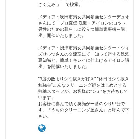
さくえみ 」 で検索。
メディア：吹田市男女共同参画センターデュオ
さんにて「プロ直伝 洗濯・アイロンのコツ～
男性のための暮らしに役立つ簡単家事術～講
座」開催いたしました。
メディア：摂津市男女共同参画センター・ウィ
ズせっつさんの交流室にて「知って得する洗濯
豆知識と、簡単！キレイに仕上げるアイロン講
座」を開催いたしました。
”3度の飯よりシミ抜きが好き” ”休日はシミ抜き
勉強会”こんなクリーニング師をはじめとする
熟練スタッフが、お客様の”シミ”をお待ちして
います。
お客様に喜んで頂く笑顔が一番のやり甲斐で
す。『うちのクリーニング屋さん』と呼んで下
さい。