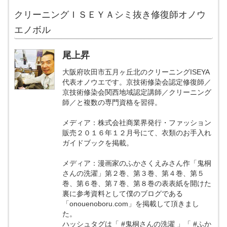
クリーニングＩＳＥＹＡシミ抜き修復師オノウ
エノボル
尾上昇
大阪府吹田市五月ヶ丘北のクリーニングISEYA
代表オノウエです。京技術修染会認定修復師／
京技術修染会関西地域認定講師／クリーニング
師／と複数の専門資格を習得。
メディア：株式会社商業界発行・ファッション
販売２０１６年１２月号にて、衣類のお手入れ
ガイドブックを掲載。
メディア：漫画家のふかさくえみさん作「鬼桐
さんの洗濯」第２巻、第３巻、第４巻、第５
巻、第６巻、第７巻、第８巻の表表紙を開けた
裏に参考資料として僕のブログである
「onouenoboru.com」を掲載して頂きまし
た。
ハッシュタグは「 #鬼桐さんの洗濯 」「 #ふか