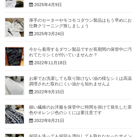
2025年4月9日
厚手のセーターやモコモコダウン製品はもう早めにお
仕舞クリーニング致しましょう
2025年3月24日
今から着用するダウン製品ですが長期間の保管中に汚
れてたりシミが付いていませんか？
2022年11月18日
お家でお洗濯しても取り除けない油の様なシミは高温
調理された取れにくい油かも知れませんよ
2022年9月15日
細い繊維のお洋服を保管中に時間を掛けて発生した茶
色やオレンジ色のシミには要注意です
2022年8月21日
何回も洗っても何回も漂白しても取れなかったサイン