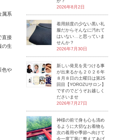
か？
2026年8月2日
金属系
着用頻度の少ない黒い礼
服だからそんなに汚れて
はいない…と思っていま
で直接
せんか？
服の生
2026年7月30日
新しい発見を見つける事
茶色や
が出来るかも２０２６年
８月８日の土曜日は第25
回目【YOROZUサロン】
ですのでどうぞお越しく
ださいませ
2026年7月27日
神様の前で身も心も清め
るように大切なお着物も
次の着用や季節へ向けて
今一度丁寧に整えてあげ