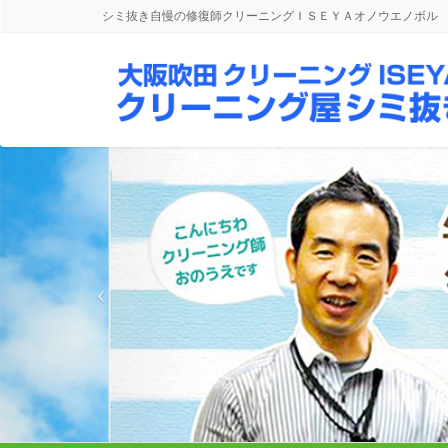
シミ抜き自慢の修復師クリーニングＩＳＥＹＡオノウエノボル