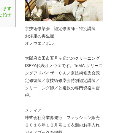
います
た拍子
京技術修染会：認定修復師・特別講師
お洋服の再生屋
オノウエノボル
大阪府吹田市五月ヶ丘北のクリーニング
ISEYA代表オノウエです。TeMA-クリーニ
ングアドバイザーＣＡ／京技術修染会認
定修復師／京技術修染会特別認定講師／
クリーニング師／と複数の専門資格を習
得。
メディア
株式会社商業界発行 ファッション販売
２０１６年１２月号にて衣類のお手入れ
ガイドブックを掲載。