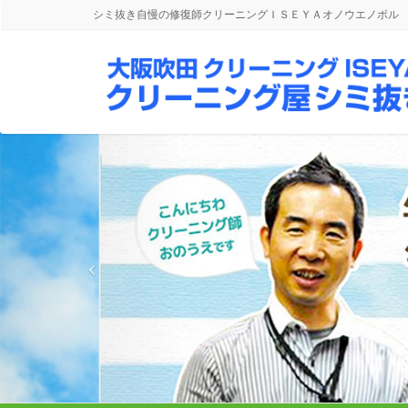
シミ抜き自慢の修復師クリーニングＩＳＥＹＡオノウエノボル