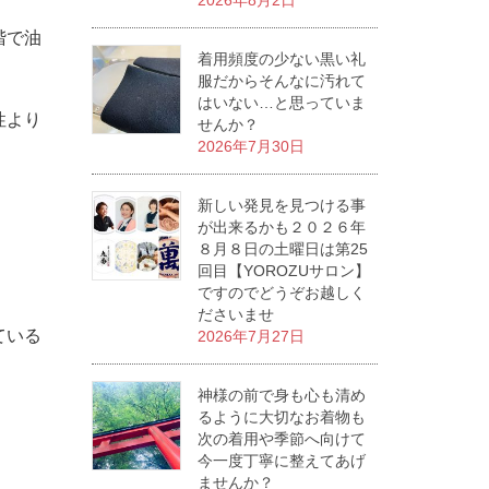
2026年8月2日
階で油
着用頻度の少ない黒い礼
服だからそんなに汚れて
はいない…と思っていま
性より
せんか？
2026年7月30日
新しい発見を見つける事
が出来るかも２０２６年
８月８日の土曜日は第25
回目【YOROZUサロン】
ですのでどうぞお越しく
ださいませ
ている
2026年7月27日
神様の前で身も心も清め
るように大切なお着物も
次の着用や季節へ向けて
今一度丁寧に整えてあげ
ませんか？