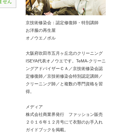
ません
京技術修染会：認定修復師・特別講師
お洋服の再生屋
オノウエノボル
大阪府吹田市五月ヶ丘北のクリーニング
ISEYA代表オノウエです。TeMA-クリーニ
ングアドバイザーＣＡ／京技術修染会認
定修復師／京技術修染会特別認定講師／
クリーニング師／と複数の専門資格を習
得。
メディア
株式会社商業界発行 ファッション販売
２０１６年１２月号にて衣類のお手入れ
ガイドブックを掲載。