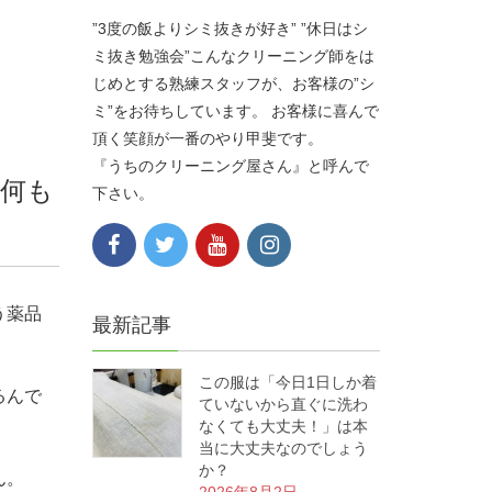
”3度の飯よりシミ抜きが好き” ”休日はシ
ミ抜き勉強会”こんなクリーニング師をは
じめとする熟練スタッフが、お客様の”シ
ミ”をお待ちしています。 お客様に喜んで
頂く笑顔が一番のやり甲斐です。
『うちのクリーニング屋さん』と呼んで
何も
下さい。
う薬品
最新記事
この服は「今日1日しか着
るんで
ていないから直ぐに洗わ
なくても大丈夫！」は本
当に大丈夫なのでしょう
か？
ん。