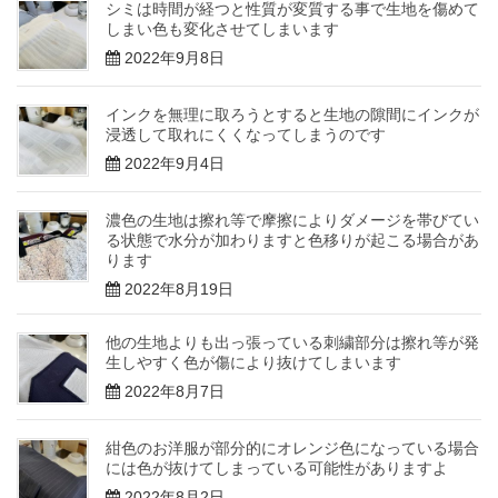
シミは時間が経つと性質が変質する事で生地を傷めて
しまい色も変化させてしまいます
2022年9月8日
インクを無理に取ろうとすると生地の隙間にインクが
浸透して取れにくくなってしまうのです
2022年9月4日
濃色の生地は擦れ等で摩擦によりダメージを帯びてい
る状態で水分が加わりますと色移りが起こる場合があ
ります
2022年8月19日
他の生地よりも出っ張っている刺繍部分は擦れ等が発
生しやすく色が傷により抜けてしまいます
2022年8月7日
紺色のお洋服が部分的にオレンジ色になっている場合
には色が抜けてしまっている可能性がありますよ
2022年8月2日