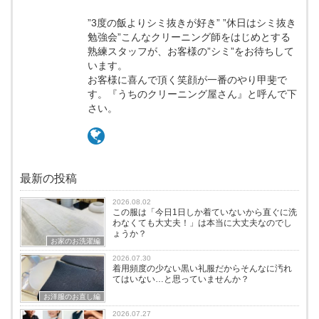
”3度の飯よりシミ抜きが好き” ”休日はシミ抜き
勉強会”こんなクリーニング師をはじめとする
熟練スタッフが、お客様の”シミ”をお待ちして
います。
お客様に喜んで頂く笑顔が一番のやり甲斐で
す。『うちのクリーニング屋さん』と呼んで下
さい。
最新の投稿
2026.08.02
この服は「今日1日しか着ていないから直ぐに洗
わなくても大丈夫！」は本当に大丈夫なのでし
ょうか？
お家のお洗濯編
2026.07.30
着用頻度の少ない黒い礼服だからそんなに汚れ
てはいない…と思っていませんか？
お洋服のお直し編
2026.07.27