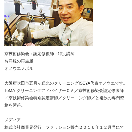
京技術修染会：認定修復師・特別講師
お洋服の再生屋
オノウエノボル
大阪府吹田市五月ヶ丘北のクリーニングISEYA代表オノウエです。
TeMA-クリーニングアドバイザーＣＡ／京技術修染会認定修復師
／京技術修染会特別認定講師／クリーニング師／と複数の専門資
格を習得。
メディア
株式会社商業界発行 ファッション販売２０１６年１２月号にて