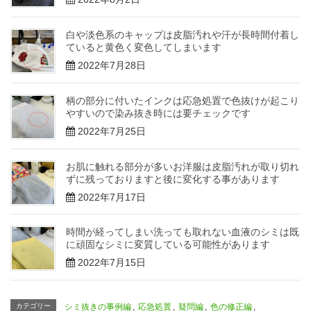
白や淡色系のキャップは皮脂汚れや汗が長時間付着し
ていると黄色く変色してしまいます
2022年7月28日
柄の部分に付いたインクは応急処置で色抜けが起こり
やすいので染み抜き時には要チェックです
2022年7月25日
お肌に触れる部分が多いお洋服は皮脂汚れが取り切れ
ずに残っておりますと後に変化する事があります
2022年7月17日
時間が経ってしまい洗っても取れない血液のシミは既
に頑固なシミに変質している可能性があります
2022年7月15日
カテゴリー
シミ抜きの事例編
,
応急処置
,
疑問編
,
色の修正編
,