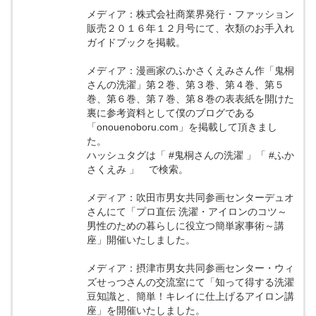
メディア：株式会社商業界発行・ファッション
販売２０１６年１２月号にて、衣類のお手入れ
ガイドブックを掲載。
メディア：漫画家のふかさくえみさん作「鬼桐
さんの洗濯」第２巻、第３巻、第４巻、第５
巻、第６巻、第７巻、第８巻の表表紙を開けた
裏に参考資料として僕のブログである
「onouenoboru.com」を掲載して頂きまし
た。
ハッシュタグは「 #鬼桐さんの洗濯 」「 #ふか
さくえみ 」 で検索。
メディア：吹田市男女共同参画センターデュオ
さんにて「プロ直伝 洗濯・アイロンのコツ～
男性のための暮らしに役立つ簡単家事術～講
座」開催いたしました。
メディア：摂津市男女共同参画センター・ウィ
ズせっつさんの交流室にて「知って得する洗濯
豆知識と、簡単！キレイに仕上げるアイロン講
座」を開催いたしました。