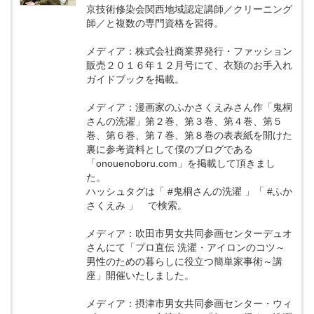
京技術修染会関西地域認定講師／クリーニング
師／と複数の専門資格を習得。
メディア：株式会社商業界発行・ファッション
販売２０１６年１２月号にて、衣類のお手入れ
ガイドブックを掲載。
メディア：漫画家のふかさくえみさん作「鬼桐
さんの洗濯」第２巻、第３巻、第４巻、第５
巻、第６巻、第７巻、第８巻の表表紙を開けた
裏に参考資料として僕のブログである
「onouenoboru.com」を掲載して頂きまし
た。
ハッシュタグは「 #鬼桐さんの洗濯 」「 #ふか
さくえみ 」 で検索。
メディア：吹田市男女共同参画センターデュオ
さんにて「プロ直伝 洗濯・アイロンのコツ～
男性のための暮らしに役立つ簡単家事術～講
座」開催いたしました。
メディア：摂津市男女共同参画センター・ウィ