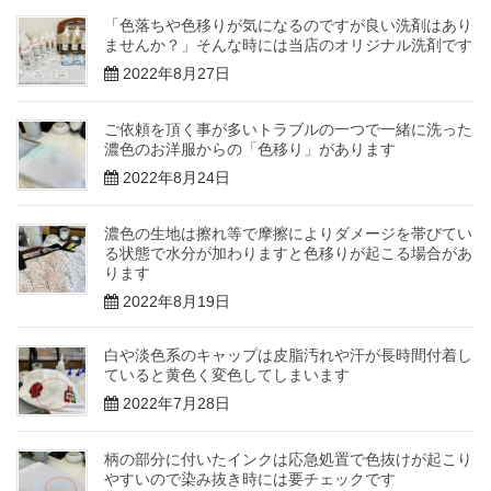
「色落ちや色移りが気になるのですが良い洗剤はあり
ませんか？」そんな時には当店のオリジナル洗剤です
2022年8月27日
ご依頼を頂く事が多いトラブルの一つで一緒に洗った
濃色のお洋服からの「色移り」があります
2022年8月24日
濃色の生地は擦れ等で摩擦によりダメージを帯びてい
る状態で水分が加わりますと色移りが起こる場合があ
ります
2022年8月19日
白や淡色系のキャップは皮脂汚れや汗が長時間付着し
ていると黄色く変色してしまいます
2022年7月28日
柄の部分に付いたインクは応急処置で色抜けが起こり
やすいので染み抜き時には要チェックです