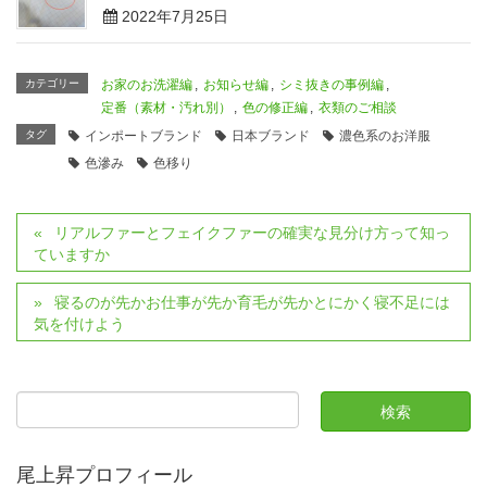
2022年7月25日
カテゴリー
お家のお洗濯編
,
お知らせ編
,
シミ抜きの事例編
,
定番（素材・汚れ別）
,
色の修正編
,
衣類のご相談
タグ
インポートブランド
日本ブランド
濃色系のお洋服
色滲み
色移り
リアルファーとフェイクファーの確実な見分け方って知っ
ていますか
寝るのが先かお仕事が先か育毛が先かとにかく寝不足には
気を付けよう
尾上昇プロフィール