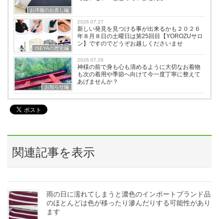
お洋服のお直し編
2026.07.27
新しい発見を見つける事が出来るかも２０２６
年８月８日の土曜日は第25回目【YOROZUサロ
ン】ですのでどうぞお越しくださいませ
ISEYAの歴史編
2026.07.26
神様の前で身も心も清めるように大切なお着物
も次の着用や季節へ向けて今一度丁寧に整えて
あげませんか？
お知らせ編
関連記事を表示
雨の日に濡れてしまうと濃色のインポートブランド品
のほとんどは色が移ったり滲んだりする可能性があり
ます