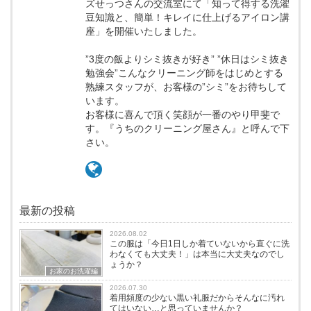
ズせっつさんの交流室にて「知って得する洗濯
豆知識と、簡単！キレイに仕上げるアイロン講
座」を開催いたしました。
”3度の飯よりシミ抜きが好き” ”休日はシミ抜き
勉強会”こんなクリーニング師をはじめとする
熟練スタッフが、お客様の”シミ”をお待ちして
います。
お客様に喜んで頂く笑顔が一番のやり甲斐で
す。『うちのクリーニング屋さん』と呼んで下
さい。
最新の投稿
2026.08.02
この服は「今日1日しか着ていないから直ぐに洗
わなくても大丈夫！」は本当に大丈夫なのでし
ょうか？
お家のお洗濯編
2026.07.30
着用頻度の少ない黒い礼服だからそんなに汚れ
てはいない…と思っていませんか？