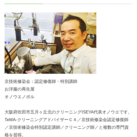
京技術修染会：認定修復師・特別講師
お洋服の再生屋
オノウエノボル
大阪府吹田市五月ヶ丘北のクリーニングISEYA代表オノウエです。
TeMA-クリーニングアドバイザーＣＡ／京技術修染会認定修復師
／京技術修染会特別認定講師／クリーニング師／と複数の専門資
格を習得。