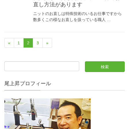
直し方法があります
ニットのお直しは特殊技術のいるお仕事ですから
数多くこの様なお直しを扱っている職人 …
«
1
2
3
»
尾上昇プロフィール