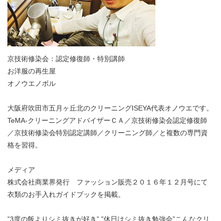
京技術修染会：認定修復師・特別講師
お洋服の再生屋
オノウエノボル
大阪府吹田市五月ヶ丘北のクリーニングISEYA代表オノウエです。
TeMA-クリーニングアドバイザーＣＡ／京技術修染会認定修復師
／京技術修染会特別認定講師／クリーニング師／と複数の専門資
格を習得。
メディア
株式会社商業界発行 ファッション販売２０１６年１２月号にて
衣類のお手入れガイドブックを掲載。
”3度の飯よりシミ抜きが好き” ”休日はシミ抜き勉強会”こんなクリ