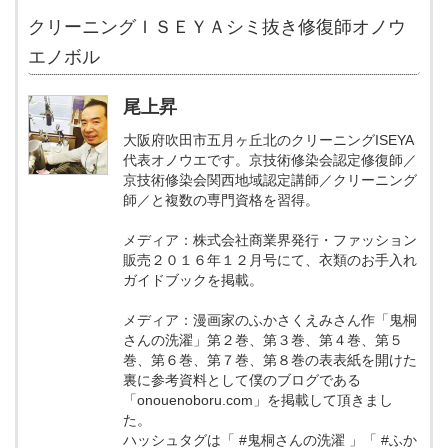
クリーニングＩＳＥＹＡシミ抜き修復師オノウ
エノボル
尾上昇
大阪府吹田市五月ヶ丘北のクリーニングISEYA
代表オノウエです。京技術修染会認定修復師／
京技術修染会関西地域認定講師／クリーニング
師／と複数の専門資格を習得。
メディア：株式会社商業界発行・ファッション
販売２０１６年１２月号にて、衣類のお手入れ
ガイドブックを掲載。
メディア：漫画家のふかさくえみさん作「鬼桐
さんの洗濯」第２巻、第３巻、第４巻、第５
巻、第６巻、第７巻、第８巻の表表紙を開けた
裏に参考資料として僕のブログである
「onouenoboru.com」を掲載して頂きまし
た。
ハッシュタグは「 #鬼桐さんの洗濯 」「 #ふか