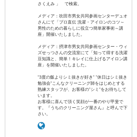
さくえみ 」 で検索。
メディア：吹田市男女共同参画センターデュオ
さんにて「プロ直伝 洗濯・アイロンのコツ～
男性のための暮らしに役立つ簡単家事術～講
座」開催いたしました。
メディア：摂津市男女共同参画センター・ウィ
ズせっつさんの交流室にて「知って得する洗濯
豆知識と、簡単！キレイに仕上げるアイロン講
座」を開催いたしました。
”3度の飯よりシミ抜きが好き” ”休日はシミ抜き
勉強会”こんなクリーニング師をはじめとする
熟練スタッフが、お客様の”シミ”をお待ちして
います。
お客様に喜んで頂く笑顔が一番のやり甲斐で
す。『うちのクリーニング屋さん』と呼んで下
さい。