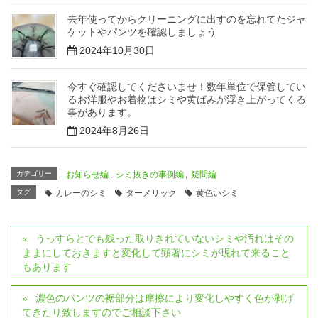
去年使ってからクリーニングに出すのを忘れてたジャ
ケットやパンツを確認しましょう
2024年10月30日
今すぐ確認してくださいませ！数年単位で保管してい
るお洋服やお着物はシミや黄ばみが浮き上がってくる
事があります。
2024年8月26日
カテゴリー
お知らせ編
,
シミ抜きの事例編
,
疑問編
タグ
カレーのシミ
ターメリック
黄色いシミ
うっすらとでも残った取りきれていないシミや汚れはその
ままにしておきますと変化して顕著にシミが現れて来ること
もあります
濃色のパンツの裾部分は摩擦により変化しやすく色が剥げ
てきたり致しますのでご相談下さい