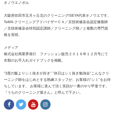
オノウエノボル
大阪府吹田市五月ヶ丘北のクリーニングISEYA代表オノウエです。
TeMA-クリーニングアドバイザーＣＡ／京技術修染会認定修復師
／京技術修染会特別認定講師／クリーニング師／と複数の専門資
格を習得。
メディア
株式会社商業界発行 ファッション販売２０１６年１２月号にて
衣類のお手入れガイドブックを掲載。
”3度の飯よりシミ抜きが好き” ”休日はシミ抜き勉強会”こんなクリ
ーニング師をはじめとする熟練スタッフが、お客様の”シミ”をお待
ちしています。 お客様に喜んで頂く笑顔が一番のやり甲斐です。
『うちのクリーニング屋さん』と呼んで下さい。