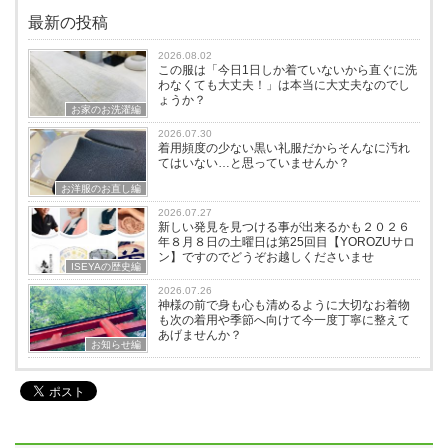
最新の投稿
2026.08.02
この服は「今日1日しか着ていないから直ぐに洗
わなくても大丈夫！」は本当に大丈夫なのでし
ょうか？
お家のお洗濯編
2026.07.30
着用頻度の少ない黒い礼服だからそんなに汚れ
てはいない…と思っていませんか？
お洋服のお直し編
2026.07.27
新しい発見を見つける事が出来るかも２０２６
年８月８日の土曜日は第25回目【YOROZUサロ
ン】ですのでどうぞお越しくださいませ
ISEYAの歴史編
2026.07.26
神様の前で身も心も清めるように大切なお着物
も次の着用や季節へ向けて今一度丁寧に整えて
あげませんか？
お知らせ編