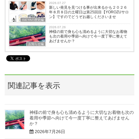
2026.07.27
新しい発見を見つける事が出来るかも２０２６
年８月８日の土曜日は第25回目【YOROZUサロ
ン】ですのでどうぞお越しくださいませ
ISEYAの歴史編
2026.07.26
神様の前で身も心も清めるように大切なお着物
も次の着用や季節へ向けて今一度丁寧に整えて
あげませんか？
お知らせ編
関連記事を表示
神様の前で身も心も清めるように大切なお着物も次の
着用や季節へ向けて今一度丁寧に整えてあげません
か？
2026年7月26日