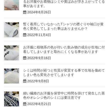
るお洋服やお着物はシミや黄ばみが浮き上がってくる
事があります。
2024年8月26日
暫く着用していなかったTシャツの襟ぐりや袖口が黄
色く変色してしまった事はありませんか？
2022年11月4日
お洋服に植物系の色が付いた飲み物の成分が生地に付
着してしまいますと取れにくくなる事があります
2022年9月16日
シミは時間が経つと性質が変質する事で生地を傷めて
しまい色も変化させてしまいます
2022年9月8日
細い繊維のお洋服を保管中に時間を掛けて発生した茶
色やオレンジ色のシミには要注意です
2022年8月21日