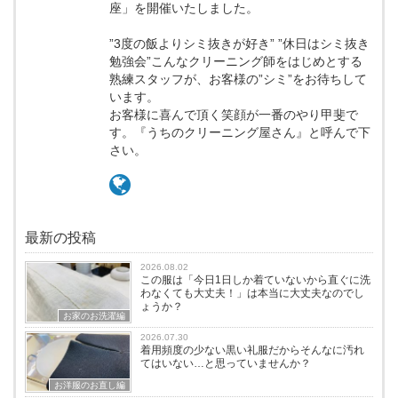
座」を開催いたしました。
”3度の飯よりシミ抜きが好き” ”休日はシミ抜き
勉強会”こんなクリーニング師をはじめとする
熟練スタッフが、お客様の”シミ”をお待ちして
います。
お客様に喜んで頂く笑顔が一番のやり甲斐で
す。『うちのクリーニング屋さん』と呼んで下
さい。
最新の投稿
2026.08.02
この服は「今日1日しか着ていないから直ぐに洗
わなくても大丈夫！」は本当に大丈夫なのでし
ょうか？
お家のお洗濯編
2026.07.30
着用頻度の少ない黒い礼服だからそんなに汚れ
てはいない…と思っていませんか？
お洋服のお直し編