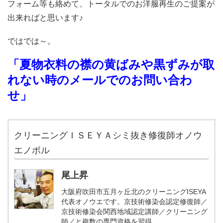
フォーム等も絡めて、トータルでのお洋服再生のご提案が
出来ればと思います♪
ではでは～。
「夏物衣料の襟の黄ばみや黒ずみが取
れない時のメールでのお問い合わ
せ」
クリーニングＩＳＥＹＡシミ抜き修復師オノウ
エノボル
尾上昇
大阪府吹田市五月ヶ丘北のクリーニングISEYA
代表オノウエです。京技術修染会認定修復師／
京技術修染会関西地域認定講師／クリーニング
師／と複数の専門資格を習得。