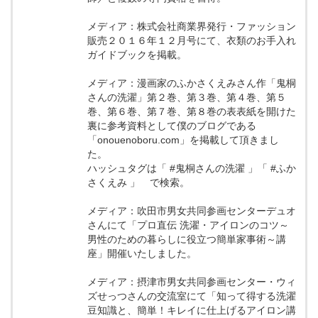
メディア：株式会社商業界発行・ファッション
販売２０１６年１２月号にて、衣類のお手入れ
ガイドブックを掲載。
メディア：漫画家のふかさくえみさん作「鬼桐
さんの洗濯」第２巻、第３巻、第４巻、第５
巻、第６巻、第７巻、第８巻の表表紙を開けた
裏に参考資料として僕のブログである
「onouenoboru.com」を掲載して頂きまし
た。
ハッシュタグは「 #鬼桐さんの洗濯 」「 #ふか
さくえみ 」 で検索。
メディア：吹田市男女共同参画センターデュオ
さんにて「プロ直伝 洗濯・アイロンのコツ～
男性のための暮らしに役立つ簡単家事術～講
座」開催いたしました。
メディア：摂津市男女共同参画センター・ウィ
ズせっつさんの交流室にて「知って得する洗濯
豆知識と、簡単！キレイに仕上げるアイロン講