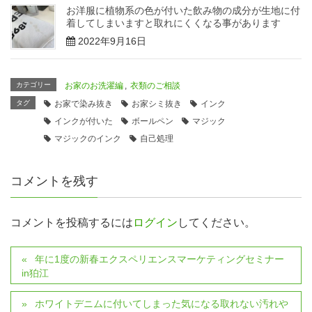
お洋服に植物系の色が付いた飲み物の成分が生地に付
着してしまいますと取れにくくなる事があります
2022年9月16日
カテゴリー
お家のお洗濯編
,
衣類のご相談
タグ
お家で染み抜き
お家シミ抜き
インク
インクが付いた
ボールペン
マジック
マジックのインク
自己処理
コメントを残す
コメントを投稿するには
ログイン
してください。
年に1度の新春エクスペリエンスマーケティングセミナー
in狛江
ホワイトデニムに付いてしまった気になる取れない汚れや