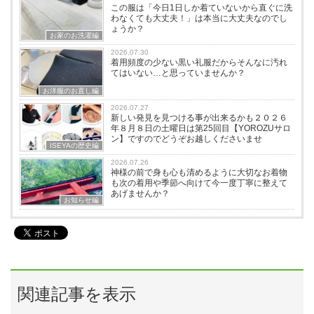
この服は「今日1日しか着ていないから直ぐに洗
わなくても大丈夫！」は本当に大丈夫なのでし
ょうか？
お家のお洗濯編
2026.07.30
着用頻度の少ない黒い礼服だからそんなに汚れ
てはいない…と思っていませんか？
お洋服のお直し編
2026.07.27
新しい発見を見つける事が出来るかも２０２６
年８月８日の土曜日は第25回目【YOROZUサロ
ン】ですのでどうぞお越しくださいませ
ISEYAの歴史編
2026.07.26
神様の前で身も心も清めるように大切なお着物
も次の着用や季節へ向けて今一度丁寧に整えて
あげませんか？
お知らせ編
関連記事を表示