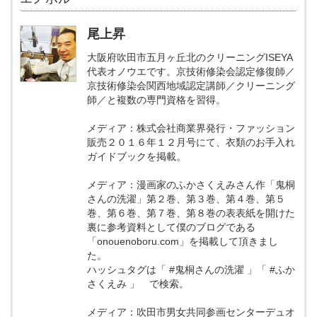
尾上昇
大阪府吹田市五月ヶ丘北のクリーニングISEYA
代表オノウエです。京技術修染会認定修復師／
京技術修染会関西地域認定講師／クリーニング
師／と複数の専門資格を習得。
メディア：株式会社商業界発行・ファッション
販売２０１６年１２月号にて、衣類のお手入れ
ガイドブックを掲載。
メディア：漫画家のふかさくえみさん作「鬼桐
さんの洗濯」第２巻、第３巻、第４巻、第５
巻、第６巻、第７巻、第８巻の表表紙を開けた
裏に参考資料として僕のブログである
「onouenoboru.com」を掲載して頂きまし
た。
ハッシュタグは「 #鬼桐さんの洗濯 」「 #ふか
さくえみ 」 で検索。
メディア：吹田市男女共同参画センターデュオ