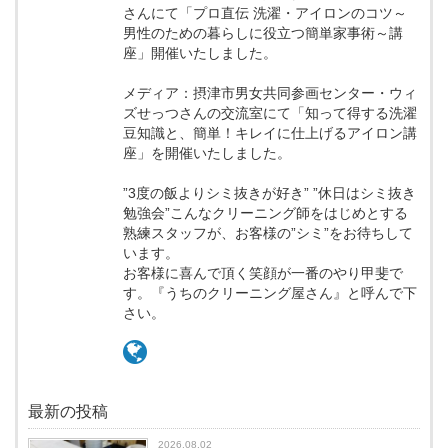
さんにて「プロ直伝 洗濯・アイロンのコツ～
男性のための暮らしに役立つ簡単家事術～講
座」開催いたしました。
メディア：摂津市男女共同参画センター・ウィ
ズせっつさんの交流室にて「知って得する洗濯
豆知識と、簡単！キレイに仕上げるアイロン講
座」を開催いたしました。
”3度の飯よりシミ抜きが好き” ”休日はシミ抜き
勉強会”こんなクリーニング師をはじめとする
熟練スタッフが、お客様の”シミ”をお待ちして
います。
お客様に喜んで頂く笑顔が一番のやり甲斐で
す。『うちのクリーニング屋さん』と呼んで下
さい。
最新の投稿
2026.08.02