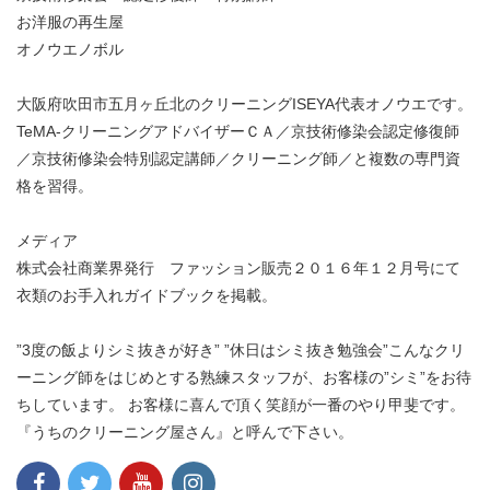
お洋服の再生屋
オノウエノボル
大阪府吹田市五月ヶ丘北のクリーニングISEYA代表オノウエです。
TeMA-クリーニングアドバイザーＣＡ／京技術修染会認定修復師
／京技術修染会特別認定講師／クリーニング師／と複数の専門資
格を習得。
メディア
株式会社商業界発行 ファッション販売２０１６年１２月号にて
衣類のお手入れガイドブックを掲載。
”3度の飯よりシミ抜きが好き” ”休日はシミ抜き勉強会”こんなクリ
ーニング師をはじめとする熟練スタッフが、お客様の”シミ”をお待
ちしています。 お客様に喜んで頂く笑顔が一番のやり甲斐です。
『うちのクリーニング屋さん』と呼んで下さい。