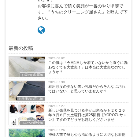
お客様に喜んで頂く笑顔が一番のやり甲斐で
す。『うちのクリーニング屋さん』と呼んで下
さい。
最新の投稿
2026.08.02
この服は「今日1日しか着ていないから直ぐに洗
わなくても大丈夫！」は本当に大丈夫なのでし
ょうか？
お家のお洗濯編
2026.07.30
着用頻度の少ない黒い礼服だからそんなに汚れ
てはいない…と思っていませんか？
お洋服のお直し編
2026.07.27
新しい発見を見つける事が出来るかも２０２６
年８月８日の土曜日は第25回目【YOROZUサロ
ン】ですのでどうぞお越しくださいませ
ISEYAの歴史編
2026.07.26
神様の前で身も心も清めるように大切なお着物