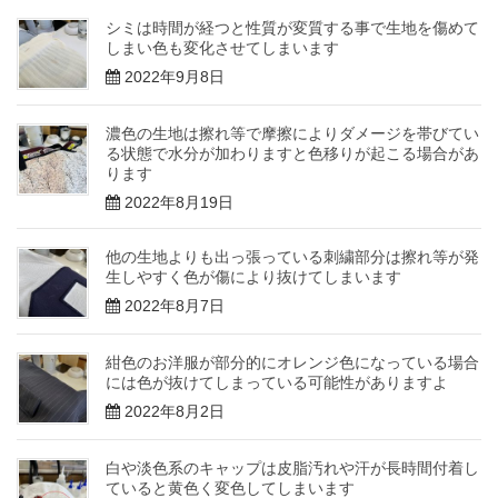
シミは時間が経つと性質が変質する事で生地を傷めて
しまい色も変化させてしまいます
2022年9月8日
濃色の生地は擦れ等で摩擦によりダメージを帯びてい
る状態で水分が加わりますと色移りが起こる場合があ
ります
2022年8月19日
他の生地よりも出っ張っている刺繍部分は擦れ等が発
生しやすく色が傷により抜けてしまいます
2022年8月7日
紺色のお洋服が部分的にオレンジ色になっている場合
には色が抜けてしまっている可能性がありますよ
2022年8月2日
白や淡色系のキャップは皮脂汚れや汗が長時間付着し
ていると黄色く変色してしまいます