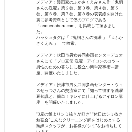
メディア：漫画家のふかさくえみさん作「鬼桐
さんの洗濯」第２巻、第３巻、第４巻、第５
巻、第６巻、第７巻、第８巻の表表紙を開けた
裏に参考資料として僕のブログである
「onouenoboru.com」を掲載して頂きまし
た。
ハッシュタグは「 #鬼桐さんの洗濯 」「 #ふか
さくえみ 」 で検索。
メディア：吹田市男女共同参画センターデュオ
さんにて「プロ直伝 洗濯・アイロンのコツ～
男性のための暮らしに役立つ簡単家事術～講
座」開催いたしました。
メディア：摂津市男女共同参画センター・ウィ
ズせっつさんの交流室にて「知って得する洗濯
豆知識と、簡単！キレイに仕上げるアイロン講
座」を開催いたしました。
”3度の飯よりシミ抜きが好き” ”休日はシミ抜き
勉強会”こんなクリーニング師をはじめとする
熟練スタッフが、お客様の”シミ”をお待ちして
います。