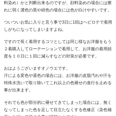
料染め）かと判断出来るのですが、顔料染めの場合には擦
れに弱く濃色の黒や紺色の場合には色が白けやすいです。
ついついお気に入りと言う事で3日に1回はヘビロテで着用
しがちになってしまいますよね。
ですので長く着用するコツとしては同じ様なお洋服をもう
２着購入してローテーションで着用して、お洋服の着用頻
度を１０日に１回に減らすなどの対策が必要です。
おはようございますオノウエです。
汗による変色や退色の場合には、お洋服の皮脂汚れや汗を
特殊水洗いで取り除いてこれ以上の色褪せの進行を止める
事が出来ます。
それでも色が部分的に褪せてきてしまった場合には、無く
なってしまった色を足して目立たなくする色修正（染色補