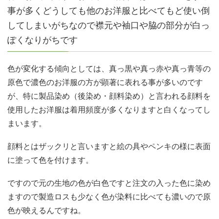
事が多くどうしても他のお洋服と比べてもど使い倒
してしまいがちなので襟元や袖口や脇の部分が白っ
ぽくなりがちです
色が変化する傾向としては、真っ黒や真っ赤や真っ青等の
原色で濃色のお洋服の方が顕著に表れる事が多いのです
が、特に製品染め（後染め・顔料染め）と言われる顔料を
使用したお洋服は着用頻度が多くなりますと白くなってし
まいます。
顔料とはザックリと言いますと絵の具やペンキの様に表面
に塗って色を付けます。
ですので元の生地の色が白色ですと注文の入った色に染め
ますので製造ロスも少なく色が染料に比べても濃いので原
色が映えるんですね。