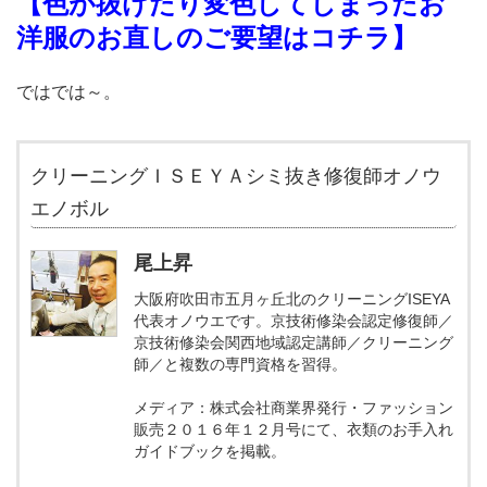
【色が抜けたり変色してしまったお
洋服のお直しのご要望はコチラ
】
ではでは～。
クリーニングＩＳＥＹＡシミ抜き修復師オノウ
エノボル
尾上昇
大阪府吹田市五月ヶ丘北のクリーニングISEYA
代表オノウエです。京技術修染会認定修復師／
京技術修染会関西地域認定講師／クリーニング
師／と複数の専門資格を習得。
メディア：株式会社商業界発行・ファッション
販売２０１６年１２月号にて、衣類のお手入れ
ガイドブックを掲載。