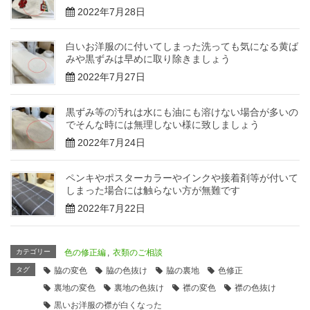
2022年7月28日
白いお洋服のに付いてしまった洗っても気になる黄ば
みや黒ずみは早めに取り除きましょう
2022年7月27日
黒ずみ等の汚れは水にも油にも溶けない場合が多いの
でそんな時には無理しない様に致しましょう
2022年7月24日
ペンキやポスターカラーやインクや接着剤等が付いて
しまった場合には触らない方が無難です
2022年7月22日
カテゴリー
色の修正編
,
衣類のご相談
タグ
脇の変色
脇の色抜け
脇の裏地
色修正
裏地の変色
裏地の色抜け
襟の変色
襟の色抜け
黒いお洋服の襟が白くなった