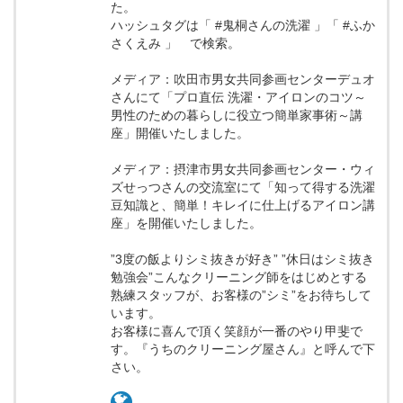
た。
ハッシュタグは「 #鬼桐さんの洗濯 」「 #ふか
さくえみ 」 で検索。
メディア：吹田市男女共同参画センターデュオ
さんにて「プロ直伝 洗濯・アイロンのコツ～
男性のための暮らしに役立つ簡単家事術～講
座」開催いたしました。
メディア：摂津市男女共同参画センター・ウィ
ズせっつさんの交流室にて「知って得する洗濯
豆知識と、簡単！キレイに仕上げるアイロン講
座」を開催いたしました。
”3度の飯よりシミ抜きが好き” ”休日はシミ抜き
勉強会”こんなクリーニング師をはじめとする
熟練スタッフが、お客様の”シミ”をお待ちして
います。
お客様に喜んで頂く笑顔が一番のやり甲斐で
す。『うちのクリーニング屋さん』と呼んで下
さい。