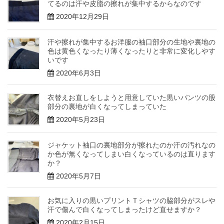
てるのは汗や皮脂の擦れが集中するからなのです
2020年12月29日
汗や擦れが集中するお洋服の袖口部分の生地や裏地の
色は黄色くなったり薄くなったりと非常に変化しやす
いです
2020年6月3日
衣替えお直しをしようと用意していた黒いパンツの股
部分の裏地が白くなってしまっていた
2020年5月23日
ジャケット袖口の裏地部分が擦れたのか汗の汚れなの
か色が無くなってしまい白くなっているのは直ります
か？
2020年5月7日
お気に入りの黒いプリントＴシャツの脇部分がスレや
汗で傷んで白くなってしまったけど直せますか？
2020年2月15日