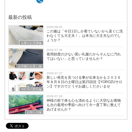
最新の投稿
2026.08.02
この服は「今日1日しか着ていないから直ぐに洗
わなくても大丈夫！」は本当に大丈夫なのでし
ょうか？
お家のお洗濯編
2026.07.30
着用頻度の少ない黒い礼服だからそんなに汚れ
てはいない…と思っていませんか？
お洋服のお直し編
2026.07.27
新しい発見を見つける事が出来るかも２０２６
年８月８日の土曜日は第25回目【YOROZUサロ
ン】ですのでどうぞお越しくださいませ
ISEYAの歴史編
2026.07.26
神様の前で身も心も清めるように大切なお着物
も次の着用や季節へ向けて今一度丁寧に整えて
あげませんか？
お知らせ編