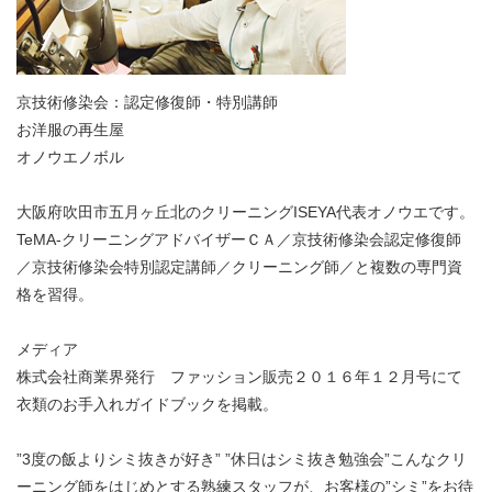
京技術修染会：認定修復師・特別講師
お洋服の再生屋
オノウエノボル
大阪府吹田市五月ヶ丘北のクリーニングISEYA代表オノウエです。
TeMA-クリーニングアドバイザーＣＡ／京技術修染会認定修復師
／京技術修染会特別認定講師／クリーニング師／と複数の専門資
格を習得。
メディア
株式会社商業界発行 ファッション販売２０１６年１２月号にて
衣類のお手入れガイドブックを掲載。
”3度の飯よりシミ抜きが好き” ”休日はシミ抜き勉強会”こんなクリ
ーニング師をはじめとする熟練スタッフが、お客様の”シミ”をお待