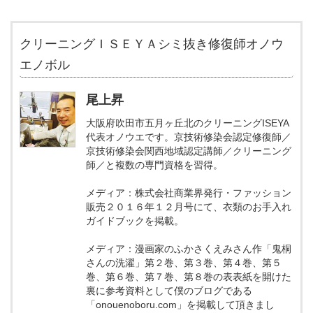
クリーニングＩＳＥＹＡシミ抜き修復師オノウ
エノボル
尾上昇
大阪府吹田市五月ヶ丘北のクリーニングISEYA
代表オノウエです。京技術修染会認定修復師／
京技術修染会関西地域認定講師／クリーニング
師／と複数の専門資格を習得。
メディア：株式会社商業界発行・ファッション
販売２０１６年１２月号にて、衣類のお手入れ
ガイドブックを掲載。
メディア：漫画家のふかさくえみさん作「鬼桐
さんの洗濯」第２巻、第３巻、第４巻、第５
巻、第６巻、第７巻、第８巻の表表紙を開けた
裏に参考資料として僕のブログである
「onouenoboru.com」を掲載して頂きまし