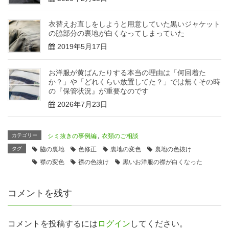
衣替えお直しをしようと用意していた黒いジャケット
の脇部分の裏地が白くなってしまっていた
2019年5月17日
お洋服が黄ばんたりする本当の理由は「何回着た
か？」や「どれくらい放置してた？」では無くその時
の『保管状況』が重要なのです
2026年7月23日
カテゴリー
シミ抜きの事例編
,
衣類のご相談
タグ
脇の裏地
色修正
裏地の変色
裏地の色抜け
襟の変色
襟の色抜け
黒いお洋服の襟が白くなった
コメントを残す
コメントを投稿するには
ログイン
してください。