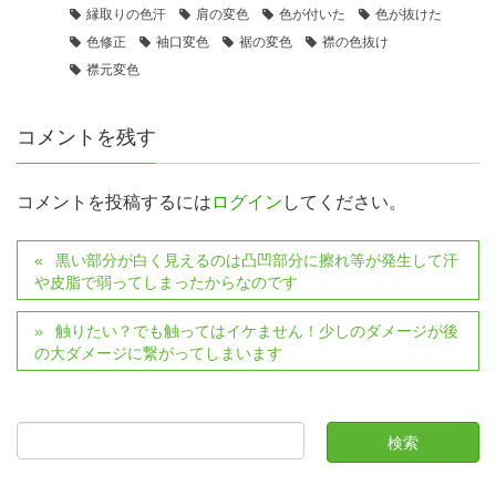
縁取りの色汗
肩の変色
色が付いた
色が抜けた
色修正
袖口変色
裾の変色
襟の色抜け
襟元変色
コメントを残す
コメントを投稿するには
ログイン
してください。
黒い部分が白く見えるのは凸凹部分に擦れ等が発生して汗
や皮脂で弱ってしまったからなのです
触りたい？でも触ってはイケません！少しのダメージが後
の大ダメージに繋がってしまいます