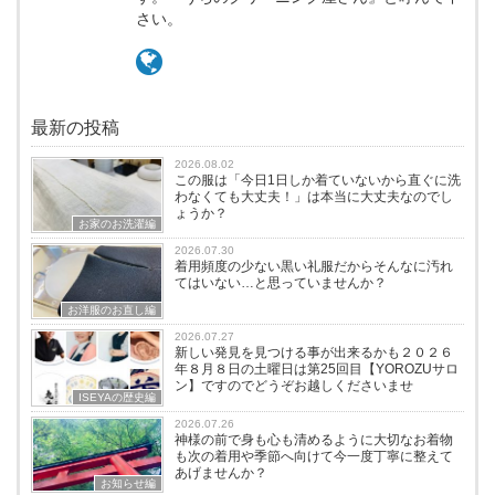
さい。
最新の投稿
2026.08.02
この服は「今日1日しか着ていないから直ぐに洗
わなくても大丈夫！」は本当に大丈夫なのでし
ょうか？
お家のお洗濯編
2026.07.30
着用頻度の少ない黒い礼服だからそんなに汚れ
てはいない…と思っていませんか？
お洋服のお直し編
2026.07.27
新しい発見を見つける事が出来るかも２０２６
年８月８日の土曜日は第25回目【YOROZUサロ
ン】ですのでどうぞお越しくださいませ
ISEYAの歴史編
2026.07.26
神様の前で身も心も清めるように大切なお着物
も次の着用や季節へ向けて今一度丁寧に整えて
あげませんか？
お知らせ編