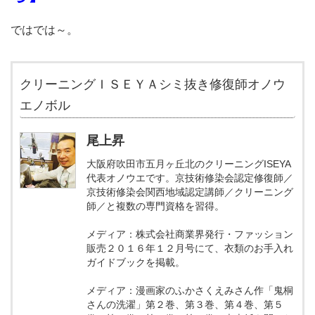
ではでは～。
クリーニングＩＳＥＹＡシミ抜き修復師オノウ
エノボル
尾上昇
大阪府吹田市五月ヶ丘北のクリーニングISEYA
代表オノウエです。京技術修染会認定修復師／
京技術修染会関西地域認定講師／クリーニング
師／と複数の専門資格を習得。
メディア：株式会社商業界発行・ファッション
販売２０１６年１２月号にて、衣類のお手入れ
ガイドブックを掲載。
メディア：漫画家のふかさくえみさん作「鬼桐
さんの洗濯」第２巻、第３巻、第４巻、第５