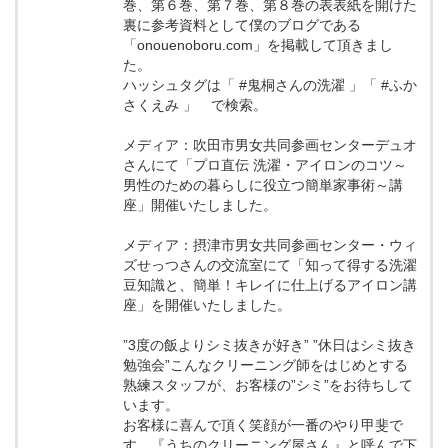
巻、第６巻、第７巻、第８巻の表表紙を開けた
裏に参考資料として僕のブログである
「onouenoboru.com」を掲載して頂きまし
た。
ハッシュタグは「 #鬼桐さんの洗濯 」「 #ふか
さくえみ 」 で検索。
メディア：吹田市男女共同参画センターデュオ
さんにて「プロ直伝 洗濯・アイロンのコツ～
男性のための暮らしに役立つ簡単家事術～講
座」開催いたしました。
メディア：摂津市男女共同参画センター・ウィ
ズせっつさんの交流室にて「知って得する洗濯
豆知識と、簡単！キレイに仕上げるアイロン講
座」を開催いたしました。
”3度の飯よりシミ抜きが好き” ”休日はシミ抜き
勉強会”こんなクリーニング師をはじめとする
熟練スタッフが、お客様の”シミ”をお待ちして
います。
お客様に喜んで頂く笑顔が一番のやり甲斐で
す。『うちのクリーニング屋さん』と呼んで下