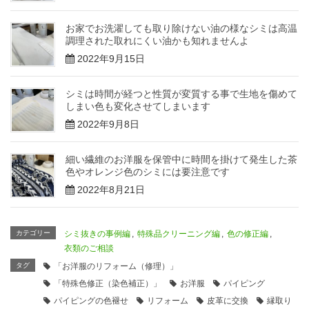
お家でお洗濯しても取り除けない油の様なシミは高温
調理された取れにくい油かも知れませんよ
2022年9月15日
シミは時間が経つと性質が変質する事で生地を傷めて
しまい色も変化させてしまいます
2022年9月8日
細い繊維のお洋服を保管中に時間を掛けて発生した茶
色やオレンジ色のシミには要注意です
2022年8月21日
カテゴリー
シミ抜きの事例編
,
特殊品クリーニング編
,
色の修正編
,
衣類のご相談
タグ
「お洋服のリフォーム（修理）」
「特殊色修正（染色補正）」
お洋服
パイピング
パイピングの色褪せ
リフォーム
皮革に交換
縁取り