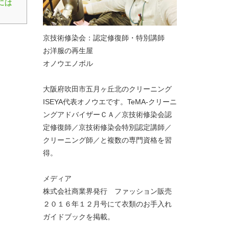
には
京技術修染会：認定修復師・特別講師
お洋服の再生屋
オノウエノボル
大阪府吹田市五月ヶ丘北のクリーニング
ISEYA代表オノウエです。TeMA-クリーニ
ングアドバイザーＣＡ／京技術修染会認
定修復師／京技術修染会特別認定講師／
クリーニング師／と複数の専門資格を習
得。
メディア
株式会社商業界発行 ファッション販売
２０１６年１２月号にて衣類のお手入れ
ガイドブックを掲載。