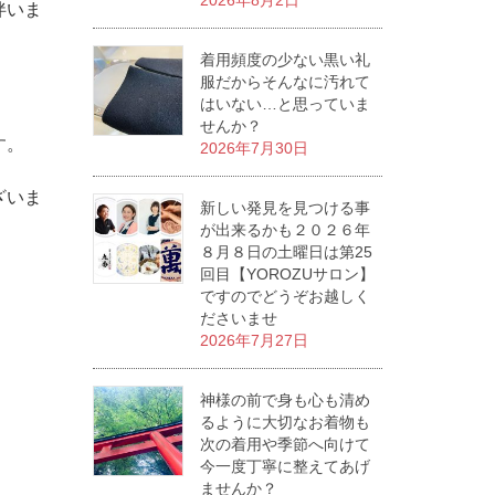
2026年8月2日
伴いま
着用頻度の少ない黒い礼
服だからそんなに汚れて
はいない…と思っていま
せんか？
す。
2026年7月30日
ざいま
新しい発見を見つける事
が出来るかも２０２６年
８月８日の土曜日は第25
回目【YOROZUサロン】
ですのでどうぞお越しく
ださいませ
2026年7月27日
神様の前で身も心も清め
るように大切なお着物も
次の着用や季節へ向けて
今一度丁寧に整えてあげ
ませんか？