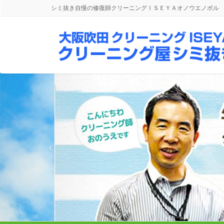
シミ抜き自慢の修復師クリーニングＩＳＥＹＡオノウエノボル