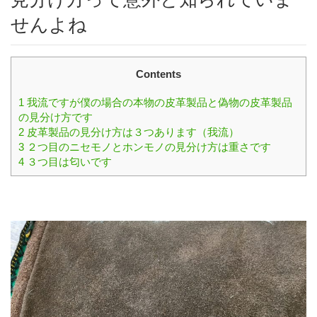
せんよね
Contents
1
我流ですが僕の場合の本物の皮革製品と偽物の皮革製品
の見分け方です
2
皮革製品の見分け方は３つあります（我流）
3
２つ目のニセモノとホンモノの見分け方は重さです
4
３つ目は匂いです