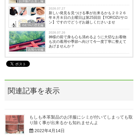
お洋服のお直し編
2026.07.27
新しい発見を見つける事が出来るかも２０２６
年８月８日の土曜日は第25回目【YOROZUサロ
ン】ですのでどうぞお越しくださいませ
ISEYAの歴史編
2026.07.26
神様の前で身も心も清めるように大切なお着物
も次の着用や季節へ向けて今一度丁寧に整えて
あげませんか？
お知らせ編
関連記事を表示
もしも本革製品のお洋服にシミが付いてしまっても取
り除く事が出来るかも知れませんよ
2022年4月14日