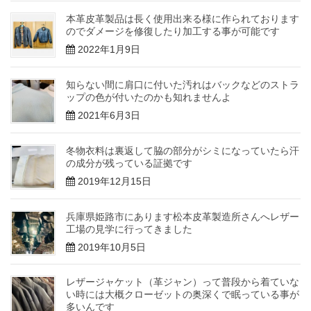
本革皮革製品は長く使用出来る様に作られております
のでダメージを修復したり加工する事が可能です
2022年1月9日
知らない間に肩口に付いた汚れはバックなどのストラ
ップの色が付いたのかも知れませんよ
2021年6月3日
冬物衣料は裏返して脇の部分がシミになっていたら汗
の成分が残っている証拠です
2019年12月15日
兵庫県姫路市にあります松本皮革製造所さんへレザー
工場の見学に行ってきました
2019年10月5日
レザージャケット（革ジャン）って普段から着ていな
い時には大概クローゼットの奥深くで眠っている事が
多いんです