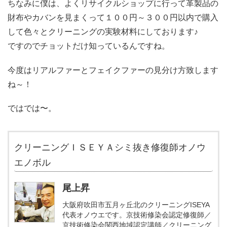
ちなみに僕は、よくリサイクルショップに行って革製品の
財布やカバンを見まくって１００円～３００円以内で購入
して色々とクリーニングの実験材料にしております♪
ですのでチョットだけ知っているんですね。
今度はリアルファーとフェイクファーの見分け方致します
ね～！
ではでは〜。
クリーニングＩＳＥＹＡシミ抜き修復師オノウ
エノボル
尾上昇
大阪府吹田市五月ヶ丘北のクリーニングISEYA
代表オノウエです。京技術修染会認定修復師／
京技術修染会関西地域認定講師／クリーニング