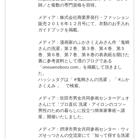
師／と複数の専門資格を習得。
メディア：株式会社商業界発行・ファッション
販売２０１６年１２月号にて、衣類のお手入れ
ガイドブックを掲載。
メディア：漫画家のふかさくえみさん作「鬼桐
さんの洗濯」第２巻、第３巻、第４巻、第５
巻、第６巻、第７巻、第８巻の表表紙を開けた
裏に参考資料として僕のブログである
「onouenoboru.com」を掲載して頂きまし
た。
ハッシュタグは「 #鬼桐さんの洗濯 」「 #ふか
さくえみ 」 で検索。
メディア：吹田市男女共同参画センターデュオ
さんにて「プロ直伝 洗濯・アイロンのコツ～
男性のための暮らしに役立つ簡単家事術～講
座」開催いたしました。
メディア：摂津市男女共同参画センター・ウィ
ズせっつさんの交流室にて「知って得する洗濯