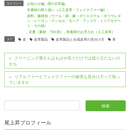
カテゴリー
お知らせ編
,
僕の日常編
,
冬素材の取り扱い（人工皮革・フェイクファー編）
,
原料、素材別（ウール・綿・麻・ポリエステル・ポリウレタ
ン・レーヨン・テンセル・モヘア・アンゴラ・トリアセテー
ト・その他）
,
定番（素材・汚れ別）
,
秋素材のお手入れ（人工皮革）
タグ
皮
皮革製品
皮革製品と合成皮革の見分け方
革
クリーニング屋さんはもはや洗うだけでは成り立たないの
かも
リアルファーとフェイクファーの確実な見分け方って知っ
ていますか
尾上昇プロフィール