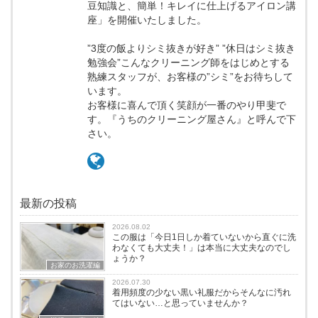
豆知識と、簡単！キレイに仕上げるアイロン講
座」を開催いたしました。
”3度の飯よりシミ抜きが好き” ”休日はシミ抜き
勉強会”こんなクリーニング師をはじめとする
熟練スタッフが、お客様の”シミ”をお待ちして
います。
お客様に喜んで頂く笑顔が一番のやり甲斐で
す。『うちのクリーニング屋さん』と呼んで下
さい。
最新の投稿
2026.08.02
この服は「今日1日しか着ていないから直ぐに洗
わなくても大丈夫！」は本当に大丈夫なのでし
ょうか？
お家のお洗濯編
2026.07.30
着用頻度の少ない黒い礼服だからそんなに汚れ
てはいない…と思っていませんか？