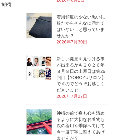
2026年8月2日
ご納得
着用頻度の少ない黒い礼
服だからそんなに汚れて
はいない…と思っていま
せんか？
2026年7月30日
新しい発見を見つける事
が出来るかも２０２６年
８月８日の土曜日は第25
回目【YOROZUサロン】
ですのでどうぞお越しく
ださいませ
2026年7月27日
神様の前で身も心も清め
るように大切なお着物も
次の着用や季節へ向けて
今一度丁寧に整えてあげ
ませんか？