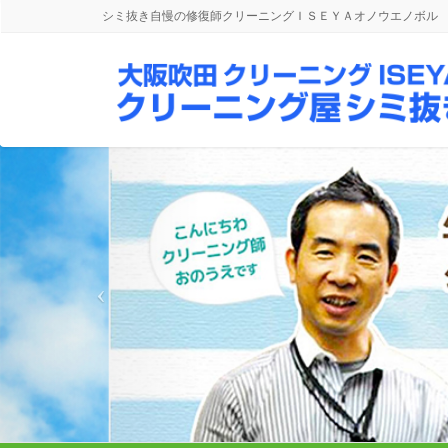
シミ抜き自慢の修復師クリーニングＩＳＥＹＡオノウエノボル