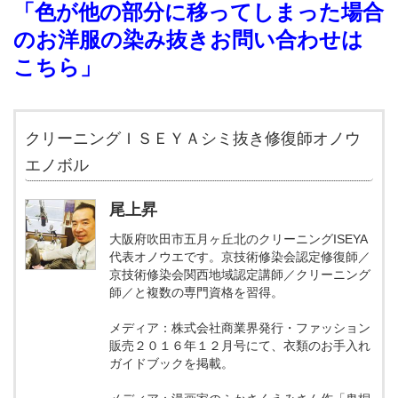
「色が他の部分に移ってしまった場合
のお洋服の染み抜きお問い合わせは
こちら」
クリーニングＩＳＥＹＡシミ抜き修復師オノウ
エノボル
尾上昇
大阪府吹田市五月ヶ丘北のクリーニングISEYA
代表オノウエです。京技術修染会認定修復師／
京技術修染会関西地域認定講師／クリーニング
師／と複数の専門資格を習得。
メディア：株式会社商業界発行・ファッション
販売２０１６年１２月号にて、衣類のお手入れ
ガイドブックを掲載。