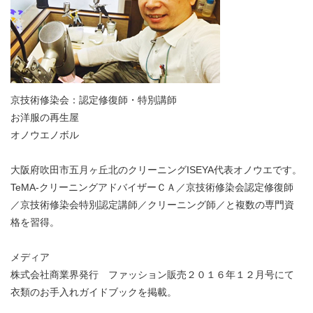
京技術修染会：認定修復師・特別講師
お洋服の再生屋
オノウエノボル
大阪府吹田市五月ヶ丘北のクリーニングISEYA代表オノウエです。
TeMA-クリーニングアドバイザーＣＡ／京技術修染会認定修復師
／京技術修染会特別認定講師／クリーニング師／と複数の専門資
格を習得。
メディア
株式会社商業界発行 ファッション販売２０１６年１２月号にて
衣類のお手入れガイドブックを掲載。