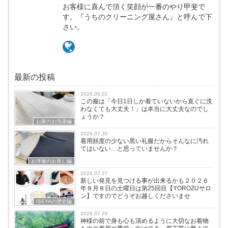
お客様に喜んで頂く笑顔が一番のやり甲斐で
す。『うちのクリーニング屋さん』と呼んで下
さい。
最新の投稿
2026.08.02
この服は「今日1日しか着ていないから直ぐに洗
わなくても大丈夫！」は本当に大丈夫なのでし
ょうか？
お家のお洗濯編
2026.07.30
着用頻度の少ない黒い礼服だからそんなに汚れ
てはいない…と思っていませんか？
お洋服のお直し編
2026.07.27
新しい発見を見つける事が出来るかも２０２６
年８月８日の土曜日は第25回目【YOROZUサロ
ン】ですのでどうぞお越しくださいませ
ISEYAの歴史編
2026.07.26
神様の前で身も心も清めるように大切なお着物