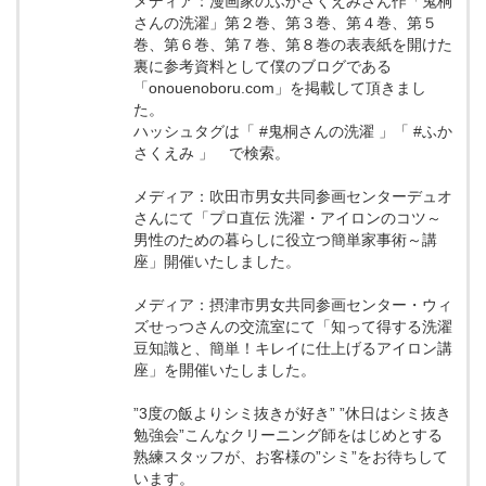
メディア：漫画家のふかさくえみさん作「鬼桐
さんの洗濯」第２巻、第３巻、第４巻、第５
巻、第６巻、第７巻、第８巻の表表紙を開けた
裏に参考資料として僕のブログである
「onouenoboru.com」を掲載して頂きまし
た。
ハッシュタグは「 #鬼桐さんの洗濯 」「 #ふか
さくえみ 」 で検索。
メディア：吹田市男女共同参画センターデュオ
さんにて「プロ直伝 洗濯・アイロンのコツ～
男性のための暮らしに役立つ簡単家事術～講
座」開催いたしました。
メディア：摂津市男女共同参画センター・ウィ
ズせっつさんの交流室にて「知って得する洗濯
豆知識と、簡単！キレイに仕上げるアイロン講
座」を開催いたしました。
”3度の飯よりシミ抜きが好き” ”休日はシミ抜き
勉強会”こんなクリーニング師をはじめとする
熟練スタッフが、お客様の”シミ”をお待ちして
います。