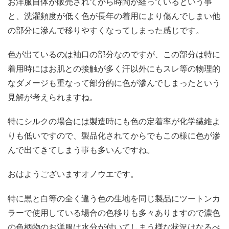
お洋服自体が販売されてから時間が経っているという事
と、洗濯頻度が低く色が長年の着用により傷んでしまい他
の部分に滲んで移りやすくなってしまった感じです。
色が出ているのは袖口の部分なのですが、この部分は特に
着用時にはお肌との接触が多く汗以外にもスレ等の物理的
なダメージも重なって部分的に色が滲んでしまったという
見解が考えられますね。
特にシルクの場合には製造時にも色の定着率が化学繊維よ
りも低いですので、製品化されてからでもこの様に色が滲
んで出てきてしまう事も多いんですね。
おはようございますオノウエです。
特に黒と白等の全く違う色の生地を同じ製品にツートンカ
ラーで使用している場合の色移りも多々ありますので濃色
の色柄物のお洋服は水分が付いてしまう様な状況はなるべ