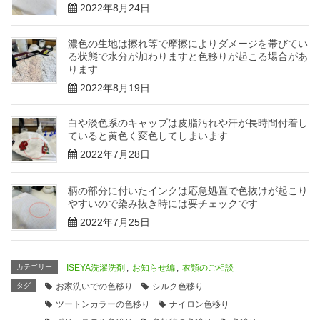
2022年8月24日
濃色の生地は擦れ等で摩擦によりダメージを帯びてい
る状態で水分が加わりますと色移りが起こる場合があ
ります
2022年8月19日
白や淡色系のキャップは皮脂汚れや汗が長時間付着し
ていると黄色く変色してしまいます
2022年7月28日
柄の部分に付いたインクは応急処置で色抜けが起こり
やすいので染み抜き時には要チェックです
2022年7月25日
カテゴリー
ISEYA洗濯洗剤
,
お知らせ編
,
衣類のご相談
タグ
お家洗いでの色移り
シルク色移り
ツートンカラーの色移り
ナイロン色移り