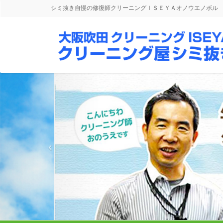
シミ抜き自慢の修復師クリーニングＩＳＥＹＡオノウエノボル