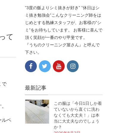
”3度の飯よりシミ抜きが好き” ”休日はシ
ミ抜き勉強会”こんなクリーニング師をは
じめとする熟練スタッフが、お客様の”シ
ミ”をお待ちしています。 お客様に喜んで
って
頂く笑顔が一番のやり甲斐です。
『うちのクリーニング屋さん』と呼んで
下さい。
ミで
最新記事
この服は「今日1日しか着
す。
ていないから直ぐに洗わ
なくても大丈夫！」は本
ールペ
当に大丈夫なのでしょう
か？