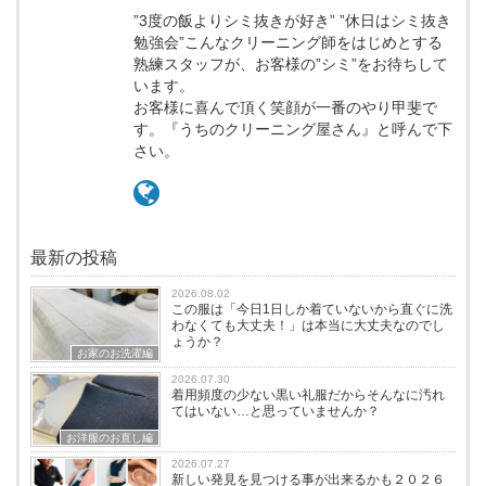
”3度の飯よりシミ抜きが好き” ”休日はシミ抜き
勉強会”こんなクリーニング師をはじめとする
熟練スタッフが、お客様の”シミ”をお待ちして
います。
お客様に喜んで頂く笑顔が一番のやり甲斐で
す。『うちのクリーニング屋さん』と呼んで下
さい。
最新の投稿
2026.08.02
この服は「今日1日しか着ていないから直ぐに洗
わなくても大丈夫！」は本当に大丈夫なのでし
ょうか？
お家のお洗濯編
2026.07.30
着用頻度の少ない黒い礼服だからそんなに汚れ
てはいない…と思っていませんか？
お洋服のお直し編
2026.07.27
新しい発見を見つける事が出来るかも２０２６