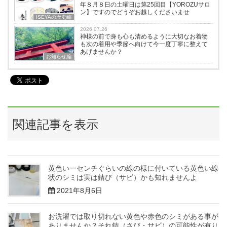
年８月８日の土曜日は第25回目【YOROZUサロ
ン】ですのでどうぞお越しくださいませ
ISEYAの歴史編
2026.07.26
神様の前で身も心も清めるように大切なお着物
も次の着用や季節へ向けて今一度丁寧に整えて
あげませんか？
お知らせ編
関連記事を表示
黄色い一センチぐらいの線の様に付いている黄色い線
状のシミは実は錆び（サビ）かも知れませんよ
2021年8月6日
お洗濯では取り切れない黄色や赤色のシミがある事が
ありませんか？それ錆（さび・サビ）の可能性が有り