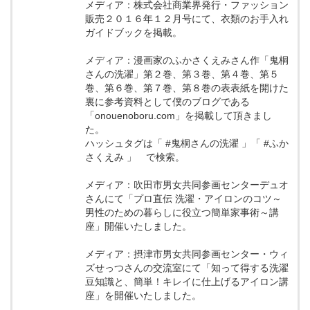
メディア：株式会社商業界発行・ファッション
販売２０１６年１２月号にて、衣類のお手入れ
ガイドブックを掲載。
メディア：漫画家のふかさくえみさん作「鬼桐
さんの洗濯」第２巻、第３巻、第４巻、第５
巻、第６巻、第７巻、第８巻の表表紙を開けた
裏に参考資料として僕のブログである
「onouenoboru.com」を掲載して頂きまし
た。
ハッシュタグは「 #鬼桐さんの洗濯 」「 #ふか
さくえみ 」 で検索。
メディア：吹田市男女共同参画センターデュオ
さんにて「プロ直伝 洗濯・アイロンのコツ～
男性のための暮らしに役立つ簡単家事術～講
座」開催いたしました。
メディア：摂津市男女共同参画センター・ウィ
ズせっつさんの交流室にて「知って得する洗濯
豆知識と、簡単！キレイに仕上げるアイロン講
座」を開催いたしました。