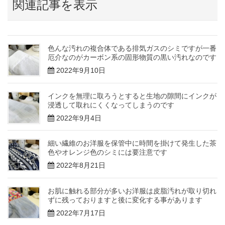
関連記事を表示
色んな汚れの複合体である排気ガスのシミですが一番
厄介なのがカーボン系の固形物質の黒い汚れなのです
2022年9月10日
インクを無理に取ろうとすると生地の隙間にインクが
浸透して取れにくくなってしまうのです
2022年9月4日
細い繊維のお洋服を保管中に時間を掛けて発生した茶
色やオレンジ色のシミには要注意です
2022年8月21日
お肌に触れる部分が多いお洋服は皮脂汚れが取り切れ
ずに残っておりますと後に変化する事があります
2022年7月17日