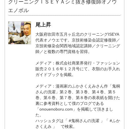
クリーニングＩＳＥＹＡシミ抜き修復師オノウ
エノボル
尾上昇
大阪府吹田市五月ヶ丘北のクリーニングISEYA
代表オノウエです。京技術修染会認定修復師／
京技術修染会関西地域認定講師／クリーニング
師／と複数の専門資格を習得。
メディア：株式会社商業界発行・ファッション
販売２０１６年１２月号にて、衣類のお手入れ
ガイドブックを掲載。
メディア：漫画家のふかさくえみさん作「鬼桐
さんの洗濯」第２巻、第３巻、第４巻、第５
巻、第６巻、第７巻、第８巻の表表紙を開けた
裏に参考資料として僕のブログである
「onouenoboru.com」を掲載して頂きまし
た。
ハッシュタグは「 #鬼桐さんの洗濯 」「 #ふか
さくえみ 」 で検索。