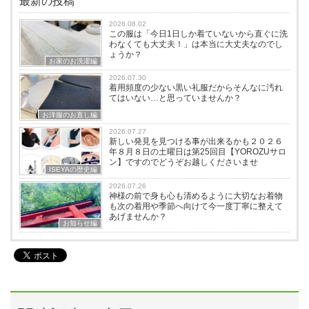
最新の投稿
2026.08.02
この服は「今日1日しか着ていないから直ぐに洗
わなくても大丈夫！」は本当に大丈夫なのでし
ょうか？
お家のお洗濯編
2026.07.30
着用頻度の少ない黒い礼服だからそんなに汚れ
てはいない…と思っていませんか？
お洋服のお直し編
2026.07.27
新しい発見を見つける事が出来るかも２０２６
年８月８日の土曜日は第25回目【YOROZUサロ
ン】ですのでどうぞお越しくださいませ
ISEYAの歴史編
2026.07.26
神様の前で身も心も清めるように大切なお着物
も次の着用や季節へ向けて今一度丁寧に整えて
あげませんか？
お知らせ編