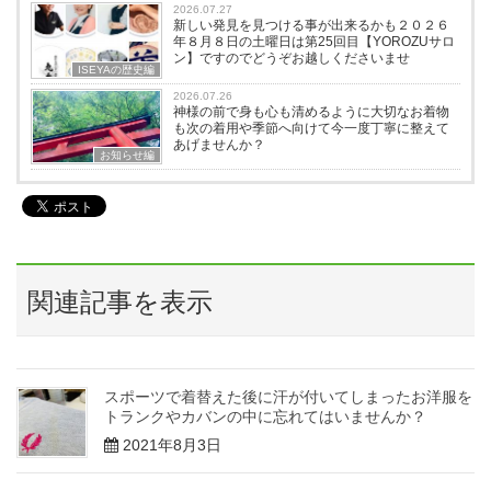
2026.07.27
新しい発見を見つける事が出来るかも２０２６
年８月８日の土曜日は第25回目【YOROZUサロ
ン】ですのでどうぞお越しくださいませ
ISEYAの歴史編
2026.07.26
神様の前で身も心も清めるように大切なお着物
も次の着用や季節へ向けて今一度丁寧に整えて
あげませんか？
お知らせ編
関連記事を表示
スポーツで着替えた後に汗が付いてしまったお洋服を
トランクやカバンの中に忘れてはいませんか？
2021年8月3日