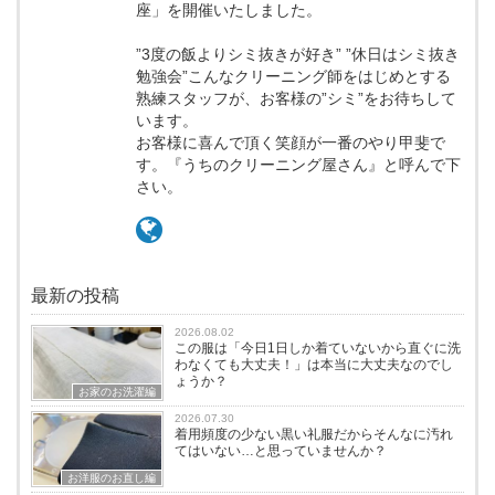
座」を開催いたしました。
”3度の飯よりシミ抜きが好き” ”休日はシミ抜き
勉強会”こんなクリーニング師をはじめとする
熟練スタッフが、お客様の”シミ”をお待ちして
います。
お客様に喜んで頂く笑顔が一番のやり甲斐で
す。『うちのクリーニング屋さん』と呼んで下
さい。
最新の投稿
2026.08.02
この服は「今日1日しか着ていないから直ぐに洗
わなくても大丈夫！」は本当に大丈夫なのでし
ょうか？
お家のお洗濯編
2026.07.30
着用頻度の少ない黒い礼服だからそんなに汚れ
てはいない…と思っていませんか？
お洋服のお直し編