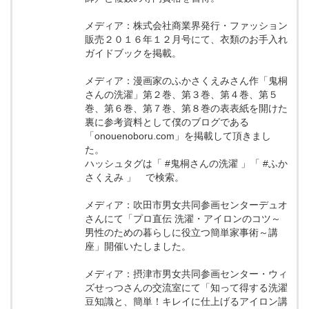
メディア：株式会社商業界発行・ファッション
販売２０１６年１２月号にて、衣類のお手入れ
ガイドブックを掲載。
メディア：漫画家のふかさくえみさん作「鬼桐
さんの洗濯」第２巻、第３巻、第４巻、第５
巻、第６巻、第７巻、第８巻の表表紙を開けた
裏に参考資料として僕のブログである
「onouenoboru.com」を掲載して頂きまし
た。
ハッシュタグは「 #鬼桐さんの洗濯 」「 #ふか
さくえみ 」 で検索。
メディア：吹田市男女共同参画センターデュオ
さんにて「プロ直伝 洗濯・アイロンのコツ～
男性のための暮らしに役立つ簡単家事術～講
座」開催いたしました。
メディア：摂津市男女共同参画センター・ウィ
ズせっつさんの交流室にて「知って得する洗濯
豆知識と、簡単！キレイに仕上げるアイロン講