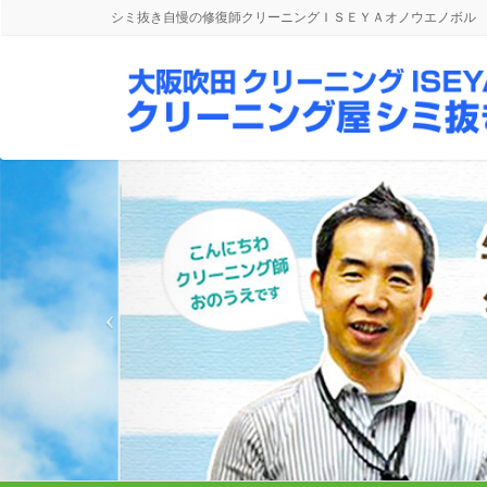
シミ抜き自慢の修復師クリーニングＩＳＥＹＡオノウエノボル