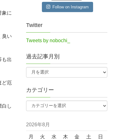
Follow on Instagram
対象に
Twitter
く臭い
Tweets by nobochi_
過去記事月別
等も出
ほど厄
カテゴリー
漂白し
2026年8月
月
火
水
木
金
土
日