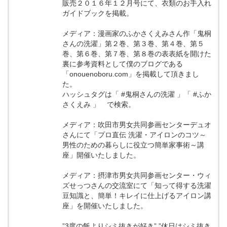
販売２０１６年１２月号にて、衣類のお手入れ
ガイドブックを掲載。
メディア：漫画家のふかさくえみさん作「鬼桐
さんの洗濯」第２巻、第３巻、第４巻、第５
巻、第６巻、第７巻、第８巻の表表紙を開けた
裏に参考資料として僕のブログである
「onouenoboru.com」を掲載して頂きまし
た。
ハッシュタグは「 #鬼桐さんの洗濯 」「 #ふか
さくえみ 」 で検索。
メディア：吹田市男女共同参画センターデュオ
さんにて「プロ直伝 洗濯・アイロンのコツ～
男性のための暮らしに役立つ簡単家事術～講
座」開催いたしました。
メディア：摂津市男女共同参画センター・ウィ
ズせっつさんの交流室にて「知って得する洗濯
豆知識と、簡単！キレイに仕上げるアイロン講
座」を開催いたしました。
”3度の飯よりシミ抜きが好き” ”休日はシミ抜き