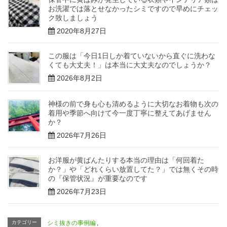
お洗濯では落とせなかったシミですので早めにチェッ
ク致しましょう
2020年8月27日
この服は「今日1日しか着ていないから直ぐに洗わな
くても大丈夫！」は本当に大丈夫なのでしょうか？
2026年8月2日
神様の前で身も心も清めるように大切なお着物も次の
着用や季節へ向けて今一度丁寧に整えてあげません
か？
2026年7月26日
お洋服が黄ばんたりする本当の理由は「何回着た
か？」や「どれくらい放置してた？」では無くその時
の『保管状況』が重要なのです
2026年7月23日
カテゴリー
シミ抜きの事例編
,