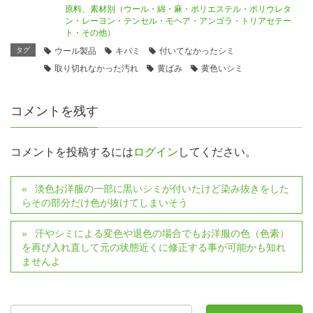
原料、素材別（ウール・綿・麻・ポリエステル・ポリウレタ
ン・レーヨン・テンセル・モヘア・アンゴラ・トリアセテー
ト・その他）
タグ
ウール製品
キバミ
付いてなかったシミ
取り切れなかった汚れ
黄ばみ
黄色いシミ
コメントを残す
コメントを投稿するには
ログイン
してください。
淡色お洋服の一部に黒いシミが付いたけど染み抜きをした
らその部分だけ色が抜けてしまいそう
汗やシミによる変色や退色の場合でもお洋服の色（色素）
を再び入れ直して元の状態近くに修正する事が可能かも知れ
ませんよ