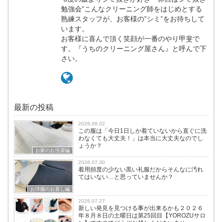
勉強会”こんなクリーニング師をはじめとする
熟練スタッフが、お客様の”シミ”をお待ちして
います。
お客様に喜んで頂く笑顔が一番のやり甲斐で
す。『うちのクリーニング屋さん』と呼んで下
さい。
最新の投稿
2026.08.02
この服は「今日1日しか着ていないから直ぐに洗
わなくても大丈夫！」は本当に大丈夫なのでし
ょうか？
お家のお洗濯編
2026.07.30
着用頻度の少ない黒い礼服だからそんなに汚れ
てはいない…と思っていませんか？
お洋服のお直し編
2026.07.27
新しい発見を見つける事が出来るかも２０２６
年８月８日の土曜日は第25回目【YOROZUサロ