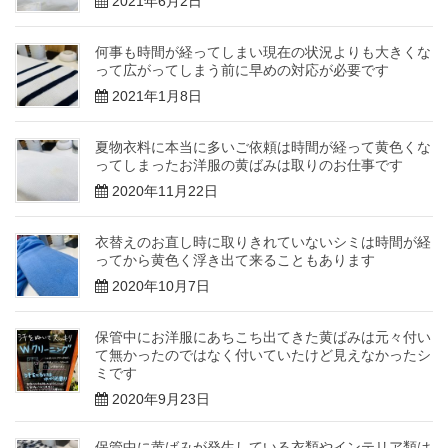
2021年6月2日
何事も時間が経ってしまい現在の状況よりも大きくな
って広がってしまう前に早めの対応が必要です
2021年1月8日
夏物衣料に本当に多いご依頼は時間が経って黄色くな
ってしまったお洋服の黄ばみは取りのお仕事です
2020年11月22日
衣替えのお直し時に取りきれていないシミは時間が経
ってから黄色く浮き出て来ることもあります
2020年10月7日
保管中にお洋服にあちこち出てきた黄ばみは元々付い
て無かったのではなく付いていたけど見えなかったシ
ミです
2020年9月23日
保管中に黄ばみが発生している衣類やインテリア類は