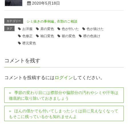
2020年5月18日
カテゴリー
シミ抜きの事例編
,
衣類のご相談
タグ
お洋服
肩の変色
色が付いた
色が抜けた
色修正
袖口変色
裾の変色
襟の色抜け
襟元変色
コメントを残す
コメントを投稿するには
ログイン
してください。
季節の変わり目には襟部分や脇部分の汚れやシミや汗等は
徹底的に取り除いておきましょう
ほんの僅かでも付いてしまったシミは目に見えなくなって
もそこに残っているかも知れませんよ