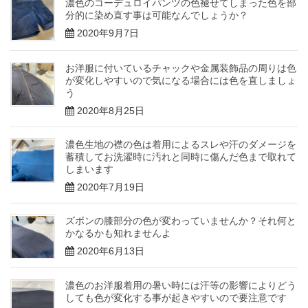
濃色のコーデュロイパンツの色褪せてしまった色を部
分的に染め直す事は可能なんでしょうか？
2020年9月7日
お洋服に付いているチャックや金属装飾品の周りは色
が変化しやすいので気になる場合には色を直しましょ
う
2020年8月25日
濃色生地の襟の色は着用によるスレや汗のダメージを
蓄積してお洗濯時に汚れと同時に傷んだ色まで取れて
しまいます
2020年7月19日
ズボンの膝部分の色が変わっていませんか？それ何と
かなるかも知れませんよ
2020年6月13日
濃色のお洋服着用の暑い時には汗等の影響によりどう
しても色が変化する事が起きやすいので要注意です