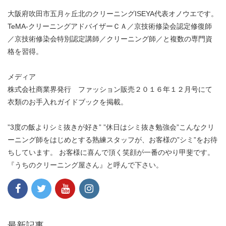
大阪府吹田市五月ヶ丘北のクリーニングISEYA代表オノウエです。
TeMA-クリーニングアドバイザーＣＡ／京技術修染会認定修復師
／京技術修染会特別認定講師／クリーニング師／と複数の専門資
格を習得。
メディア
株式会社商業界発行 ファッション販売２０１６年１２月号にて
衣類のお手入れガイドブックを掲載。
”3度の飯よりシミ抜きが好き” ”休日はシミ抜き勉強会”こんなクリ
ーニング師をはじめとする熟練スタッフが、お客様の”シミ”をお待
ちしています。 お客様に喜んで頂く笑顔が一番のやり甲斐です。
『うちのクリーニング屋さん』と呼んで下さい。
最新記事