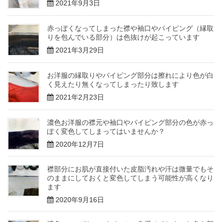
2021年9月3日
赤っぽくなってしまった襟や袖口やパイピング（縁取
りを包んでいる部分）は色抜けが起こっています
2021年3月29日
お洋服の縁取りやパイピング部分は擦れにより色が白
く見えたり無くなってしまったり致します
2021年2月23日
濃色お洋服の襟元や袖口やパイピング部分の色が赤っ
ぽく変色してしまってはいませんか？
2020年12月7日
襟部分にお肌が直接付いた皮脂汚れや汗は微量でもそ
のままにしておくと変色してしまう可能性が高くなり
ます
2020年9月16日