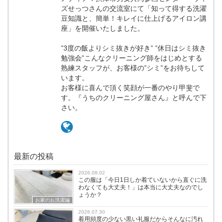
ズせっつさんの交流室にて「知って得する洗濯
豆知識と、簡単！キレイに仕上げるアイロン講
座」を開催いたしました。
”3度の飯よりシミ抜きが好き” ”休日はシミ抜き
勉強会”こんなクリーニング師をはじめとする
熟練スタッフが、お客様の”シミ”をお待ちして
います。
お客様に喜んで頂く笑顔が一番のやり甲斐で
す。『うちのクリーニング屋さん』と呼んで下
さい。
最新の投稿
2026.08.02
この服は「今日1日しか着ていないから直ぐに洗
わなくても大丈夫！」は本当に大丈夫なのでし
ょうか？
お家のお洗濯編
2026.07.30
着用頻度の少ない黒い礼服だからそんなに汚れ