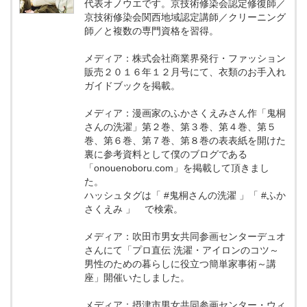
代表オノウエです。京技術修染会認定修復師／
京技術修染会関西地域認定講師／クリーニング
師／と複数の専門資格を習得。
メディア：株式会社商業界発行・ファッション
販売２０１６年１２月号にて、衣類のお手入れ
ガイドブックを掲載。
メディア：漫画家のふかさくえみさん作「鬼桐
さんの洗濯」第２巻、第３巻、第４巻、第５
巻、第６巻、第７巻、第８巻の表表紙を開けた
裏に参考資料として僕のブログである
「onouenoboru.com」を掲載して頂きまし
た。
ハッシュタグは「 #鬼桐さんの洗濯 」「 #ふか
さくえみ 」 で検索。
メディア：吹田市男女共同参画センターデュオ
さんにて「プロ直伝 洗濯・アイロンのコツ～
男性のための暮らしに役立つ簡単家事術～講
座」開催いたしました。
メディア：摂津市男女共同参画センター・ウィ