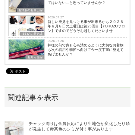
てはいない…と思っていませんか？
お洋服のお直し編
2026.07.27
新しい発見を見つける事が出来るかも２０２６
年８月８日の土曜日は第25回目【YOROZUサロ
ン】ですのでどうぞお越しくださいませ
ISEYAの歴史編
2026.07.26
神様の前で身も心も清めるように大切なお着物
も次の着用や季節へ向けて今一度丁寧に整えて
あげませんか？
お知らせ編
関連記事を表示
チャック周りは金属反応により生地色が変化したり錆
が発生して赤茶色のシミが付く事があります